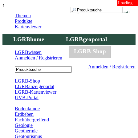
Loading ...
↑
Impressum
Datenschutz
Kontakt
Themen
Produkte
Kartenviewer
LGRBhome
LGRBgeoportal
LGRBbohrungen
LGRB-Shop
LGRBwissen
Anmelden / Registrieren
LGRBwissen
Anmelden / Registrieren
Registrierung
LGRB-Shop
LGRBanzeigeportal
LGRB-Kartenviewer
UVB-Portal
Produkte
Bodenkunde
Erdbeben
Fachübergreifend
Geologie
Geothermie
Geotourismus