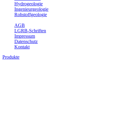
Hydrogeologie
Ingenieurgeologie
Rohstoffgeologie
Service
AGB
LGRB-Schriften
Impressum
Datenschutz
Kontakt
Produkte
Produkte des Themenbereichs
Bodenkunde
In den letzten Jahrzehnten hat die Gefährdung des Bodens durch die
Nutzung von Flächen für Siedlung und Verkehr, durch
Schadstoffeinträge und moderne Landbewirtschaftungsformen
rasant zugenommen. Die Erhaltung der vorhandenen natürlichen
Bodenreserven muss daher ein grundlegendes Anliegen der Planung
sein. Der Fachbereich Bodenkunde von Baden-Württemberg liefert
mit den dazugehörigen Auswertungsthemen wichtige Informationen
für die Landes- und Regionalplanung sowie für Lehre und
Forschung.