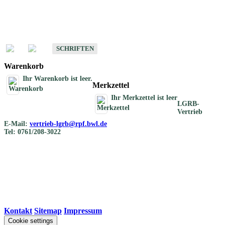
Schriften
Schriften des Fachbereichs Bodenkunde
SCHRIFTEN
Warenkorb
Ihr Warenkorb ist leer.
Merkzettel
Ihr Merkzettel ist leer
LGRB-
Vertrieb
E-Mail:
vertrieb-lgrb@rpf.bwl.de
Tel: 0761/208-3022
Kontakt
|
Sitemap
|
Impressum
Cookie settings