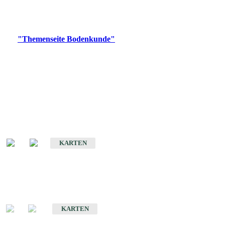
Bitte wählen Sie ein Produkt im gewünschten Format aus.
Digitale Produkte, die direkt downloadbar sind, finden Sie auf
der
"Themenseite Bodenkunde"
im
LGRBgeoportal
.
Historische Karten
(Produktentwicklung
eingestellt)
Bodenkarte von Baden-Württemberg 1 : 25 000
KARTEN
Sonderkarten
Bodenkundliche Sonderkarten
KARTEN