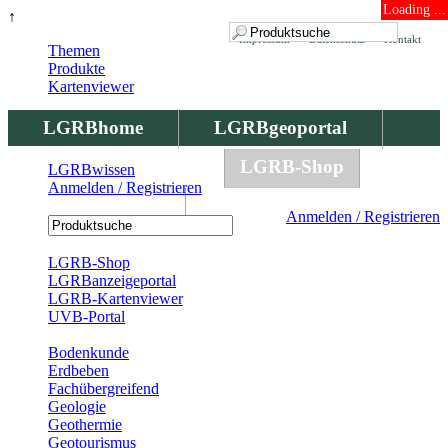
Loading ...
↑
Impressum
Datenschutz
Kontakt
Themen
Produkte
Kartenviewer
LGRBhome
LGRBgeoportal
LGRBbohrungen
LGRB-Shop
LGRBwissen
Anmelden / Registrieren
LGRBwissen
Anmelden / Registrieren
Registrierung
LGRB-Shop
LGRBanzeigeportal
LGRB-Kartenviewer
UVB-Portal
Produkte
Bodenkunde
Erdbeben
Fachübergreifend
Geologie
Geothermie
Geotourismus