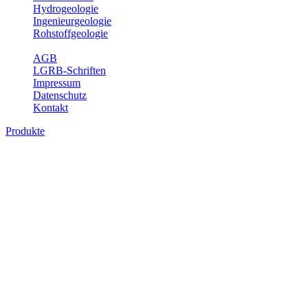
Hydrogeologie
Ingenieurgeologie
Rohstoffgeologie
Service
AGB
LGRB-Schriften
Impressum
Datenschutz
Kontakt
Produkte
Produkte des Themenbereichs
Bodenkunde
In den letzten Jahrzehnten hat die Gefährdung des Bodens durch die
Nutzung von Flächen für Siedlung und Verkehr, durch
Schadstoffeinträge und moderne Landbewirtschaftungsformen
rasant zugenommen. Die Erhaltung der vorhandenen natürlichen
Bodenreserven muss daher ein grundlegendes Anliegen der Planung
sein. Der Fachbereich Bodenkunde von Baden-Württemberg liefert
mit den dazugehörigen Auswertungsthemen wichtige Informationen
für die Landes- und Regionalplanung sowie für Lehre und
Forschung.