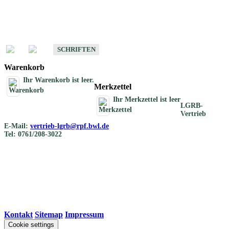
Schriften
Schriften des Fachbereichs Bodenkunde
SCHRIFTEN
Warenkorb
Ihr Warenkorb ist leer.
Merkzettel
Ihr Merkzettel ist leer
LGRB-
Vertrieb
E-Mail:
vertrieb-lgrb@rpf.bwl.de
Tel: 0761/208-3022
Kontakt
|
Sitemap
|
Impressum
Cookie settings