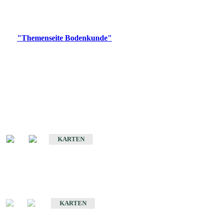
Bitte wählen Sie ein Produkt im gewünschten Format aus.
Digitale Produkte, die direkt downloadbar sind, finden Sie auf
der
"Themenseite Bodenkunde"
im
LGRBgeoportal
.
Historische Karten
(Produktentwicklung
eingestellt)
Bodenkarte von Baden-Württemberg 1 : 25 000
KARTEN
Sonderkarten
Bodenkundliche Sonderkarten
KARTEN