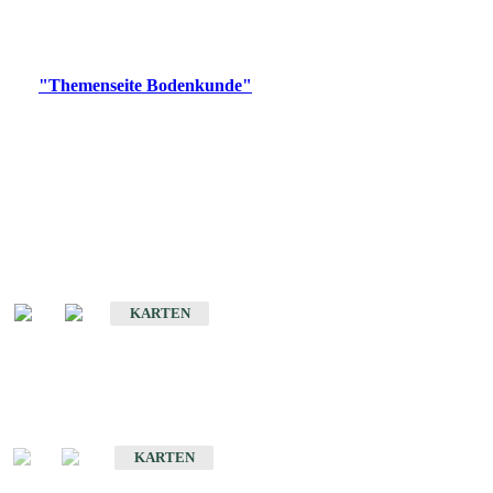
Bitte wählen Sie ein Produkt im gewünschten Format aus.
Digitale Produkte, die direkt downloadbar sind, finden Sie auf
der
"Themenseite Bodenkunde"
im
LGRBgeoportal
.
Historische Karten
(Produktentwicklung
eingestellt)
Bodenkarte von Baden-Württemberg 1 : 25 000
KARTEN
Sonderkarten
Bodenkundliche Sonderkarten
KARTEN