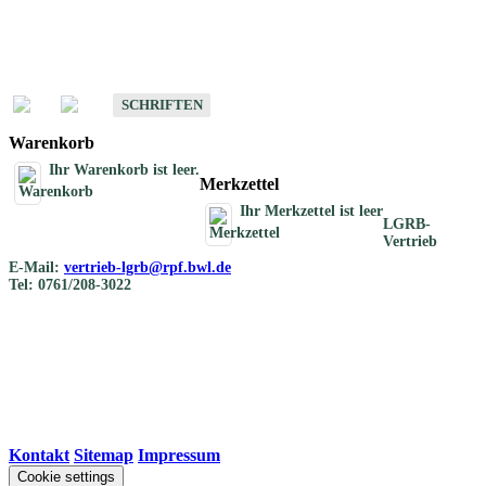
Schriften
Schriften des Fachbereichs Bodenkunde
SCHRIFTEN
Warenkorb
Ihr Warenkorb ist leer.
Merkzettel
Ihr Merkzettel ist leer
LGRB-
Vertrieb
E-Mail:
vertrieb-lgrb@rpf.bwl.de
Tel: 0761/208-3022
Kontakt
|
Sitemap
|
Impressum
Cookie settings