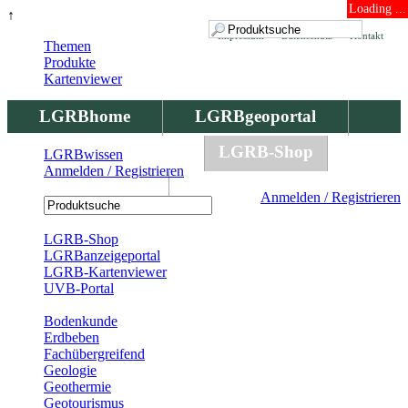
Loading ...
↑
Impressum
Datenschutz
Kontakt
Themen
Produkte
Kartenviewer
LGRBhome
LGRBgeoportal
LGRBbohrungen
LGRB-Shop
LGRBwissen
Anmelden / Registrieren
LGRBwissen
Anmelden / Registrieren
Registrierung
LGRB-Shop
LGRBanzeigeportal
LGRB-Kartenviewer
UVB-Portal
Produkte
Bodenkunde
Erdbeben
Fachübergreifend
Geologie
Geothermie
Geotourismus