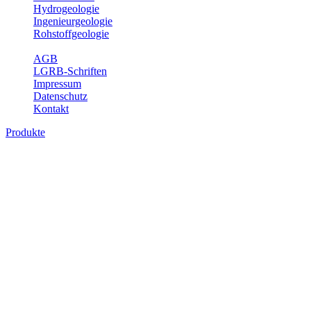
Hydrogeologie
Ingenieurgeologie
Rohstoffgeologie
Service
AGB
LGRB-Schriften
Impressum
Datenschutz
Kontakt
Produkte
Produkte des Themenbereichs
Bodenkunde
In den letzten Jahrzehnten hat die Gefährdung des Bodens durch die
Nutzung von Flächen für Siedlung und Verkehr, durch
Schadstoffeinträge und moderne Landbewirtschaftungsformen
rasant zugenommen. Die Erhaltung der vorhandenen natürlichen
Bodenreserven muss daher ein grundlegendes Anliegen der Planung
sein. Der Fachbereich Bodenkunde von Baden-Württemberg liefert
mit den dazugehörigen Auswertungsthemen wichtige Informationen
für die Landes- und Regionalplanung sowie für Lehre und
Forschung.