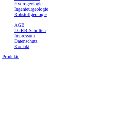
Hydrogeologie
Ingenieurgeologie
Rohstoffgeologie
Service
AGB
LGRB-Schriften
Impressum
Datenschutz
Kontakt
Produkte
Produkte des Themenbereichs
Bodenkunde
In den letzten Jahrzehnten hat die Gefährdung des Bodens durch die
Nutzung von Flächen für Siedlung und Verkehr, durch
Schadstoffeinträge und moderne Landbewirtschaftungsformen
rasant zugenommen. Die Erhaltung der vorhandenen natürlichen
Bodenreserven muss daher ein grundlegendes Anliegen der Planung
sein. Der Fachbereich Bodenkunde von Baden-Württemberg liefert
mit den dazugehörigen Auswertungsthemen wichtige Informationen
für die Landes- und Regionalplanung sowie für Lehre und
Forschung.