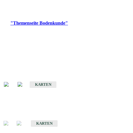
Bitte wählen Sie ein Produkt im gewünschten Format aus.
Digitale Produkte, die direkt downloadbar sind, finden Sie auf
der
"Themenseite Bodenkunde"
im
LGRBgeoportal
.
Historische Karten
(Produktentwicklung
eingestellt)
Bodenkarte von Baden-Württemberg 1 : 25 000
KARTEN
Sonderkarten
Bodenkundliche Sonderkarten
KARTEN