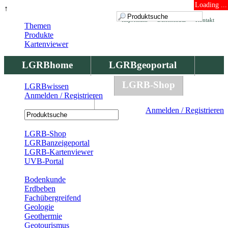
Loading ...
↑
Impressum
Datenschutz
Kontakt
Themen
Produkte
Kartenviewer
LGRBhome
LGRBgeoportal
LGRBbohrungen
LGRB-Shop
LGRBwissen
Anmelden / Registrieren
LGRBwissen
Anmelden / Registrieren
Registrierung
LGRB-Shop
LGRBanzeigeportal
LGRB-Kartenviewer
UVB-Portal
Produkte
Bodenkunde
Erdbeben
Fachübergreifend
Geologie
Geothermie
Geotourismus