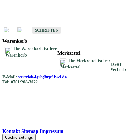
Schriften
Schriften des Fachbereichs Bodenkunde
SCHRIFTEN
Warenkorb
Ihr Warenkorb ist leer.
Merkzettel
Ihr Merkzettel ist leer
LGRB-
Vertrieb
E-Mail:
vertrieb-lgrb@rpf.bwl.de
Tel: 0761/208-3022
Kontakt
|
Sitemap
|
Impressum
Cookie settings