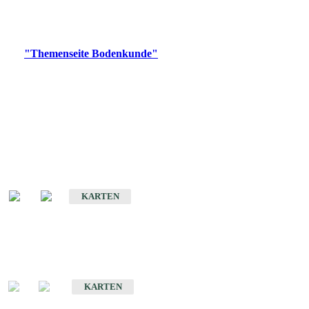
Bitte wählen Sie ein Produkt im gewünschten Format aus.
Digitale Produkte, die direkt downloadbar sind, finden Sie auf
der
"Themenseite Bodenkunde"
im
LGRBgeoportal
.
Historische Karten
(Produktentwicklung
eingestellt)
Bodenkarte von Baden-Württemberg 1 : 25 000
KARTEN
Sonderkarten
Bodenkundliche Sonderkarten
KARTEN