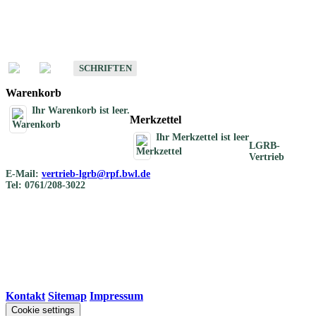
Schriften
Schriften des Fachbereichs Bodenkunde
SCHRIFTEN
Warenkorb
Ihr Warenkorb ist leer.
Merkzettel
Ihr Merkzettel ist leer
LGRB-
Vertrieb
E-Mail:
vertrieb-lgrb@rpf.bwl.de
Tel: 0761/208-3022
Kontakt
|
Sitemap
|
Impressum
Cookie settings