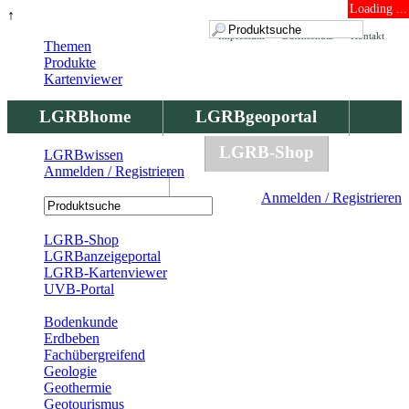
Loading ...
↑
Impressum
Datenschutz
Kontakt
Themen
Produkte
Kartenviewer
LGRBhome
LGRBgeoportal
LGRBbohrungen
LGRB-Shop
LGRBwissen
Anmelden / Registrieren
LGRBwissen
Anmelden / Registrieren
Registrierung
LGRB-Shop
LGRBanzeigeportal
LGRB-Kartenviewer
UVB-Portal
Produkte
Bodenkunde
Erdbeben
Fachübergreifend
Geologie
Geothermie
Geotourismus