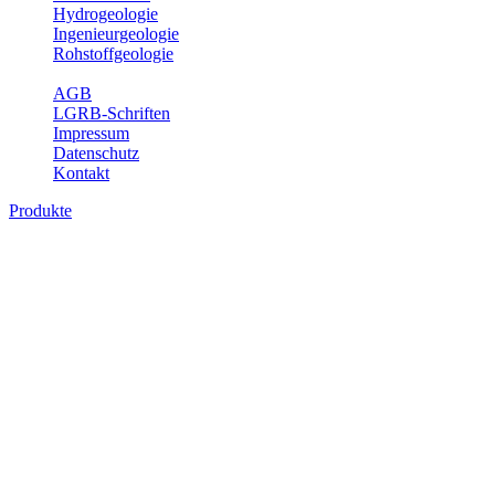
Hydrogeologie
Ingenieurgeologie
Rohstoffgeologie
Service
AGB
LGRB-Schriften
Impressum
Datenschutz
Kontakt
Produkte
Produkte des Themenbereichs
Bodenkunde
In den letzten Jahrzehnten hat die Gefährdung des Bodens durch die
Nutzung von Flächen für Siedlung und Verkehr, durch
Schadstoffeinträge und moderne Landbewirtschaftungsformen
rasant zugenommen. Die Erhaltung der vorhandenen natürlichen
Bodenreserven muss daher ein grundlegendes Anliegen der Planung
sein. Der Fachbereich Bodenkunde von Baden-Württemberg liefert
mit den dazugehörigen Auswertungsthemen wichtige Informationen
für die Landes- und Regionalplanung sowie für Lehre und
Forschung.