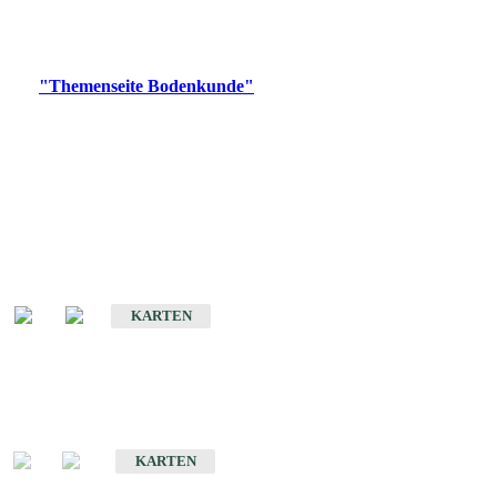
Bitte wählen Sie ein Produkt im gewünschten Format aus.
Digitale Produkte, die direkt downloadbar sind, finden Sie auf
der
"Themenseite Bodenkunde"
im
LGRBgeoportal
.
Historische Karten
(Produktentwicklung
eingestellt)
Bodenkarte von Baden-Württemberg 1 : 25 000
KARTEN
Sonderkarten
Bodenkundliche Sonderkarten
KARTEN