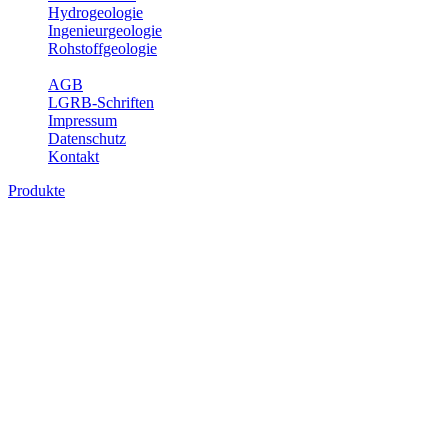
Hydrogeologie
Ingenieurgeologie
Rohstoffgeologie
Service
AGB
LGRB-Schriften
Impressum
Datenschutz
Kontakt
Produkte
Produkte des Themenbereichs
Bodenkunde
In den letzten Jahrzehnten hat die Gefährdung des Bodens durch die
Nutzung von Flächen für Siedlung und Verkehr, durch
Schadstoffeinträge und moderne Landbewirtschaftungsformen
rasant zugenommen. Die Erhaltung der vorhandenen natürlichen
Bodenreserven muss daher ein grundlegendes Anliegen der Planung
sein. Der Fachbereich Bodenkunde von Baden-Württemberg liefert
mit den dazugehörigen Auswertungsthemen wichtige Informationen
für die Landes- und Regionalplanung sowie für Lehre und
Forschung.