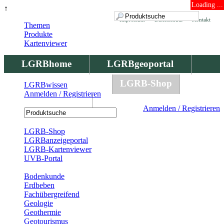
Loading ...
↑
Impressum
Datenschutz
Kontakt
Themen
Produkte
Kartenviewer
LGRBhome
LGRBgeoportal
LGRBbohrungen
LGRB-Shop
LGRBwissen
Anmelden / Registrieren
LGRBwissen
Anmelden / Registrieren
Registrierung
LGRB-Shop
LGRBanzeigeportal
LGRB-Kartenviewer
UVB-Portal
Produkte
Bodenkunde
Erdbeben
Fachübergreifend
Geologie
Geothermie
Geotourismus