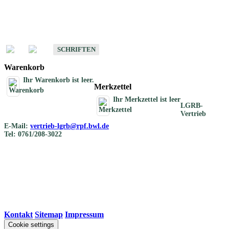
Schriften
Schriften des Fachbereichs Bodenkunde
SCHRIFTEN
Warenkorb
Ihr Warenkorb ist leer.
Merkzettel
Ihr Merkzettel ist leer
LGRB-
Vertrieb
E-Mail:
vertrieb-lgrb@rpf.bwl.de
Tel: 0761/208-3022
Kontakt
|
Sitemap
|
Impressum
Cookie settings