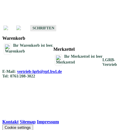
Schriften
Schriften des Fachbereichs Bodenkunde
SCHRIFTEN
Warenkorb
Ihr Warenkorb ist leer.
Merkzettel
Ihr Merkzettel ist leer
LGRB-
Vertrieb
E-Mail:
vertrieb-lgrb@rpf.bwl.de
Tel: 0761/208-3022
Kontakt
|
Sitemap
|
Impressum
Cookie settings