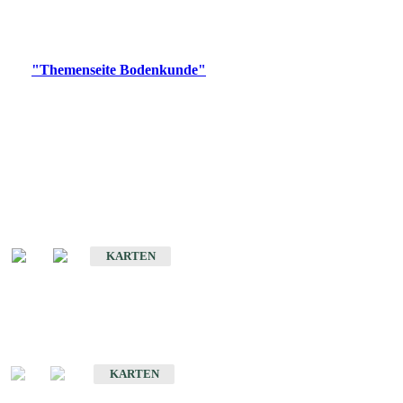
Bitte wählen Sie ein Produkt im gewünschten Format aus.
Digitale Produkte, die direkt downloadbar sind, finden Sie auf
der
"Themenseite Bodenkunde"
im
LGRBgeoportal
.
Historische Karten
(Produktentwicklung
eingestellt)
Bodenkarte von Baden-Württemberg 1 : 25 000
KARTEN
Sonderkarten
Bodenkundliche Sonderkarten
KARTEN