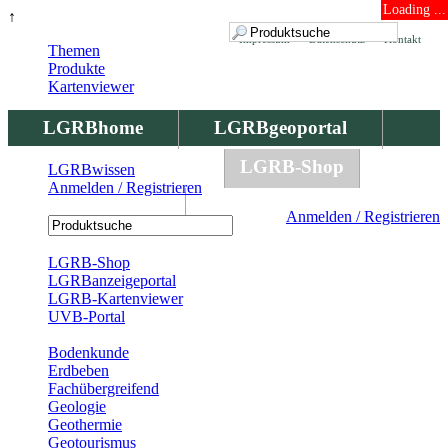
Loading ...
↑
Impressum
Datenschutz
Kontakt
Themen
Produkte
Kartenviewer
LGRBhome
LGRBgeoportal
LGRBbohrungen
LGRB-Shop
LGRBwissen
Anmelden / Registrieren
LGRBwissen
Anmelden / Registrieren
Registrierung
LGRB-Shop
LGRBanzeigeportal
LGRB-Kartenviewer
UVB-Portal
Produkte
Bodenkunde
Erdbeben
Fachübergreifend
Geologie
Geothermie
Geotourismus