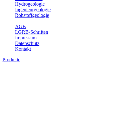
Hydrogeologie
Ingenieurgeologie
Rohstoffgeologie
Service
AGB
LGRB-Schriften
Impressum
Datenschutz
Kontakt
Produkte
Produkte des Themenbereichs
Bodenkunde
In den letzten Jahrzehnten hat die Gefährdung des Bodens durch die
Nutzung von Flächen für Siedlung und Verkehr, durch
Schadstoffeinträge und moderne Landbewirtschaftungsformen
rasant zugenommen. Die Erhaltung der vorhandenen natürlichen
Bodenreserven muss daher ein grundlegendes Anliegen der Planung
sein. Der Fachbereich Bodenkunde von Baden-Württemberg liefert
mit den dazugehörigen Auswertungsthemen wichtige Informationen
für die Landes- und Regionalplanung sowie für Lehre und
Forschung.