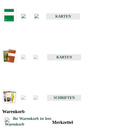
Bodenkarte von Baden-Württemberg 1 : 25 000
KARTEN
Sonderkarten
Bodenkundliche Sonderkarten
KARTEN
Schriften
Schriften des Fachbereichs Bodenkunde
SCHRIFTEN
Warenkorb
Ihr Warenkorb ist leer.
Merkzettel