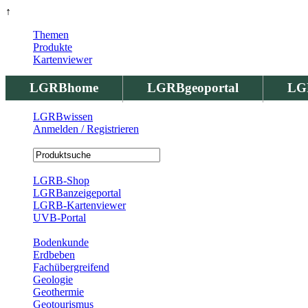
↑
Themen
Produkte
Kartenviewer
LGRBhome
LGRBgeoportal
LG
LGRBwissen
Anmelden / Registrieren
Registrierung
LGRB-Shop
LGRBanzeigeportal
LGRB-Kartenviewer
UVB-Portal
Produkte
Bodenkunde
Erdbeben
Fachübergreifend
Geologie
Geothermie
Geotourismus