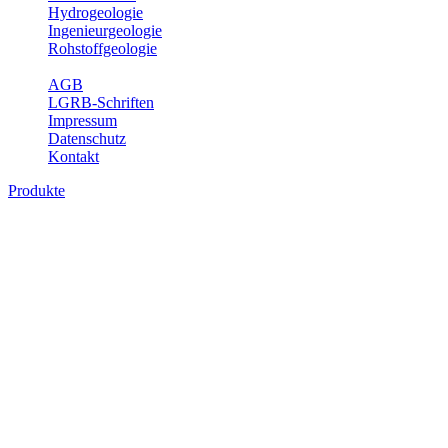
Hydrogeologie
Ingenieurgeologie
Rohstoffgeologie
Service
AGB
LGRB-Schriften
Impressum
Datenschutz
Kontakt
Produkte
Produkte des Themenbereichs Bodenkund
In den letzten Jahrzehnten hat die Gefährdung des Bodens durch di
Die Erhaltung der vorhandenen natürlichen Bodenreserven muss dahe
Auswertungsthemen wichtige Informationen für die Landes- und Reg
Bitte wählen Sie ein Produkt im gewünschten Format aus.
Digitale Produkte, die direkt downloadbar sind, finden Sie auf d
Historische Karten (Produktentw