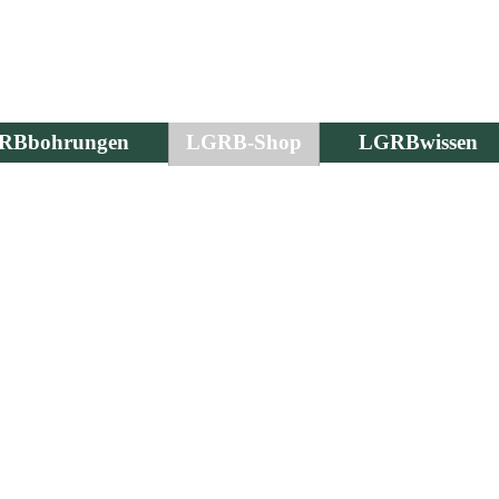
RBbohrungen
LGRB-Shop
LGRBwissen