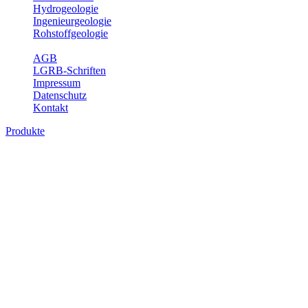
Hydrogeologie
Ingenieurgeologie
Rohstoffgeologie
Service
AGB
LGRB-Schriften
Impressum
Datenschutz
Kontakt
Produkte
Produkte des Themenbereichs
Bodenkunde
In den letzten Jahrzehnten hat die Gefährdung des Bodens durch die
Nutzung von Flächen für Siedlung und Verkehr, durch
Schadstoffeinträge und moderne Landbewirtschaftungsformen
rasant zugenommen. Die Erhaltung der vorhandenen natürlichen
Bodenreserven muss daher ein grundlegendes Anliegen der Planung
sein. Der Fachbereich Bodenkunde von Baden-Württemberg liefert
mit den dazugehörigen Auswertungsthemen wichtige Informationen
für die Landes- und Regionalplanung sowie für Lehre und
Forschung.