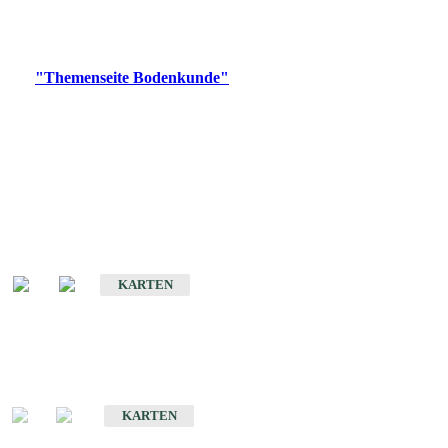
Bitte wählen Sie ein Produkt im gewünschten Format aus.
Digitale Produkte, die direkt downloadbar sind, finden Sie auf
der
"Themenseite Bodenkunde"
im
LGRBgeoportal
.
Historische Karten
(Produktentwicklung
eingestellt)
Bodenkarte von Baden-Württemberg 1 : 25 000
KARTEN
Sonderkarten
Bodenkundliche Sonderkarten
KARTEN