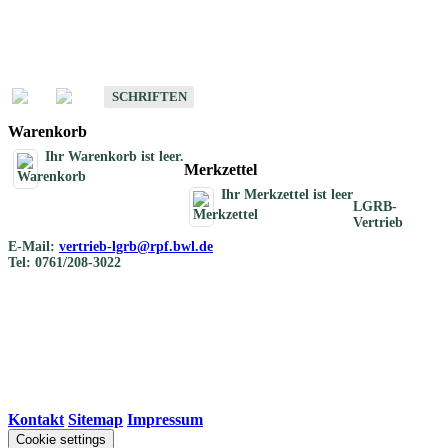
Schriften
Schriften des Fachbereichs Bodenkunde
SCHRIFTEN
Warenkorb
Ihr Warenkorb ist leer.
Merkzettel
Ihr Merkzettel ist leer
LGRB-
Vertrieb
E-Mail:
vertrieb-lgrb@rpf.bwl.de
Tel: 0761/208-3022
Kontakt
|
Sitemap
|
Impressum
Cookie settings