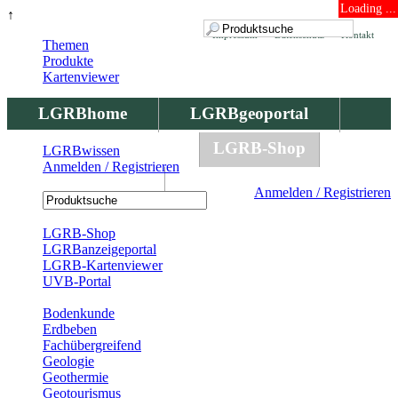
Loading ...
↑
Impressum
Datenschutz
Kontakt
Themen
Produkte
Kartenviewer
LGRBhome
LGRBgeoportal
LGRBbohrungen
LGRB-Shop
LGRBwissen
Anmelden / Registrieren
LGRBwissen
Anmelden / Registrieren
Registrierung
LGRB-Shop
LGRBanzeigeportal
LGRB-Kartenviewer
UVB-Portal
Produkte
Bodenkunde
Erdbeben
Fachübergreifend
Geologie
Geothermie
Geotourismus