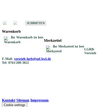
Schriften
Schriften des Fachbereichs Bodenkunde
SCHRIFTEN
Warenkorb
Ihr Warenkorb ist leer.
Merkzettel
Ihr Merkzettel ist leer
LGRB-
Vertrieb
E-Mail:
vertrieb-lgrb@rpf.bwl.de
Tel: 0761/208-3022
Kontakt
|
Sitemap
|
Impressum
Cookie settings