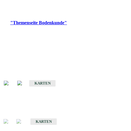
Bitte wählen Sie ein Produkt im gewünschten Format aus.
Digitale Produkte, die direkt downloadbar sind, finden Sie auf
der
"Themenseite Bodenkunde"
im
LGRBgeoportal
.
Historische Karten
(Produktentwicklung
eingestellt)
Bodenkarte von Baden-Württemberg 1 : 25 000
KARTEN
Sonderkarten
Bodenkundliche Sonderkarten
KARTEN