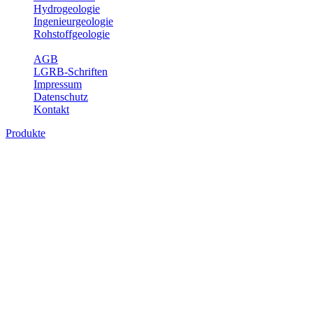
Hydrogeologie
Ingenieurgeologie
Rohstoffgeologie
Service
AGB
LGRB-Schriften
Impressum
Datenschutz
Kontakt
Produkte
Produkte des Themenbereichs
Bodenkunde
In den letzten Jahrzehnten hat die Gefährdung des Bodens durch die
Nutzung von Flächen für Siedlung und Verkehr, durch
Schadstoffeinträge und moderne Landbewirtschaftungsformen
rasant zugenommen. Die Erhaltung der vorhandenen natürlichen
Bodenreserven muss daher ein grundlegendes Anliegen der Planung
sein. Der Fachbereich Bodenkunde von Baden-Württemberg liefert
mit den dazugehörigen Auswertungsthemen wichtige Informationen
für die Landes- und Regionalplanung sowie für Lehre und
Forschung.