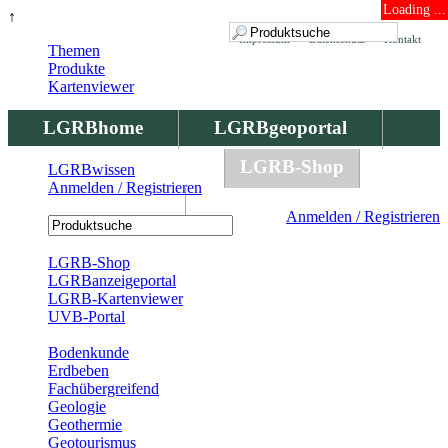
Loading ...
↑
Impressum
Datenschutz
Kontakt
Themen
Produkte
Kartenviewer
LGRBhome
LGRBgeoportal
LGRBbohrungen
LGRB-Shop
LGRBwissen
Anmelden / Registrieren
LGRBwissen
Anmelden / Registrieren
Registrierung
LGRB-Shop
LGRBanzeigeportal
LGRB-Kartenviewer
UVB-Portal
Produkte
Bodenkunde
Erdbeben
Fachübergreifend
Geologie
Geothermie
Geotourismus