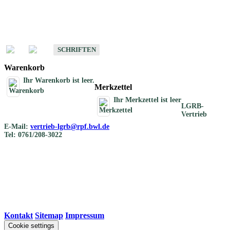
Schriften
Schriften des Fachbereichs Bodenkunde
SCHRIFTEN
Warenkorb
Ihr Warenkorb ist leer.
Merkzettel
Ihr Merkzettel ist leer
LGRB-
Vertrieb
E-Mail:
vertrieb-lgrb@rpf.bwl.de
Tel: 0761/208-3022
Kontakt
|
Sitemap
|
Impressum
Cookie settings