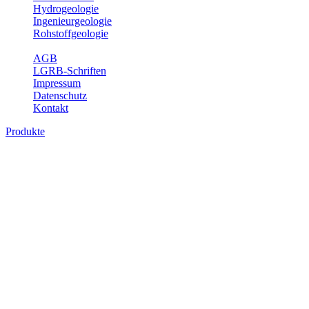
Hydrogeologie
Ingenieurgeologie
Rohstoffgeologie
Service
AGB
LGRB-Schriften
Impressum
Datenschutz
Kontakt
Produkte
Produkte des Themenbereichs
Bodenkunde
In den letzten Jahrzehnten hat die Gefährdung des Bodens durch die
Nutzung von Flächen für Siedlung und Verkehr, durch
Schadstoffeinträge und moderne Landbewirtschaftungsformen
rasant zugenommen. Die Erhaltung der vorhandenen natürlichen
Bodenreserven muss daher ein grundlegendes Anliegen der Planung
sein. Der Fachbereich Bodenkunde von Baden-Württemberg liefert
mit den dazugehörigen Auswertungsthemen wichtige Informationen
für die Landes- und Regionalplanung sowie für Lehre und
Forschung.