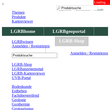
Loading ...
↑
Impressum
Datenschutz
Kontakt
Themen
Produkte
Kartenviewer
LGRBhome
LGRBgeoportal
LGRBbohrungen
LGRB-Shop
LGRBwissen
Anmelden / Registrieren
LGRBwissen
Anmelden / Registrieren
Registrierung
LGRB-Shop
LGRBanzeigeportal
LGRB-Kartenviewer
UVB-Portal
Produkte
Bodenkunde
Erdbeben
Fachübergreifend
Geologie
Geothermie
Geotourismus