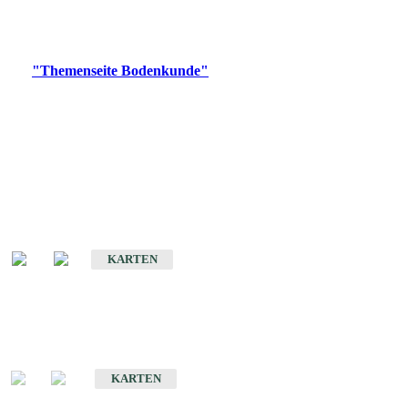
Bitte wählen Sie ein Produkt im gewünschten Format aus.
Digitale Produkte, die direkt downloadbar sind, finden Sie auf
der
"Themenseite Bodenkunde"
im
LGRBgeoportal
.
Historische Karten
(Produktentwicklung
eingestellt)
Bodenkarte von Baden-Württemberg 1 : 25 000
KARTEN
Sonderkarten
Bodenkundliche Sonderkarten
KARTEN