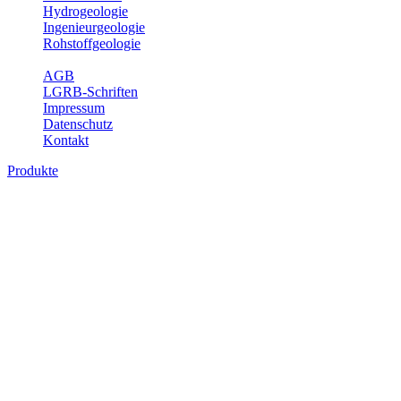
Hydrogeologie
Ingenieurgeologie
Rohstoffgeologie
Service
AGB
LGRB-Schriften
Impressum
Datenschutz
Kontakt
Produkte
Produkte des Themenbereichs Bodenkund
In den letzten Jahrzehnten hat die Gefährdung des Bodens durch di
Die Erhaltung der vorhandenen natürlichen Bodenreserven muss dahe
Auswertungsthemen wichtige Informationen für die Landes- und Reg
Bitte wählen Sie ein Produkt im gewünschten Format aus.
Digitale Produkte, die direkt downloadbar sind, finden Sie auf d
Historische Karten (Produktentw