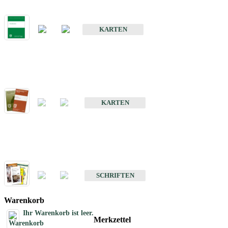
Bodenkarte von Baden-Württemberg 1 : 25 000
KARTEN
Sonderkarten
Bodenkundliche Sonderkarten
KARTEN
Schriften
Schriften des Fachbereichs Bodenkunde
SCHRIFTEN
Warenkorb
Ihr Warenkorb ist leer.
Merkzettel