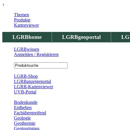
↑
Themen
Produkte
Kartenviewer
LGRBhome
LGRBgeoportal
LG
LGRBwissen
Anmelden / Registrieren
Registrierung
LGRB-Shop
LGRBanzeigeportal
LGRB-Kartenviewer
UVB-Portal
Produkte
Bodenkunde
Erdbeben
Fachübergreifend
Geologie
Geothermie
Geotourismus