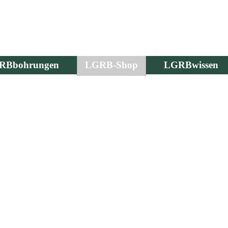
RBbohrungen
LGRB-Shop
LGRBwissen