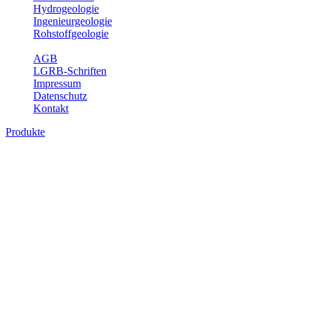
Hydrogeologie
Ingenieurgeologie
Rohstoffgeologie
Service
AGB
LGRB-Schriften
Impressum
Datenschutz
Kontakt
Produkte
Produkte des Themenbereichs
Bodenkunde
In den letzten Jahrzehnten hat die Gefährdung des Bodens durch die
Nutzung von Flächen für Siedlung und Verkehr, durch
Schadstoffeinträge und moderne Landbewirtschaftungsformen
rasant zugenommen. Die Erhaltung der vorhandenen natürlichen
Bodenreserven muss daher ein grundlegendes Anliegen der Planung
sein. Der Fachbereich Bodenkunde von Baden-Württemberg liefert
mit den dazugehörigen Auswertungsthemen wichtige Informationen
für die Landes- und Regionalplanung sowie für Lehre und
Forschung.