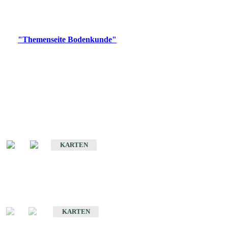
Bitte wählen Sie ein Produkt im gewünschten Format aus.
Digitale Produkte, die direkt downloadbar sind, finden Sie auf
der
"Themenseite Bodenkunde"
im
LGRBgeoportal
.
Historische Karten
(Produktentwicklung
eingestellt)
Bodenkarte von Baden-Württemberg 1 : 25 000
KARTEN
Sonderkarten
Bodenkundliche Sonderkarten
KARTEN