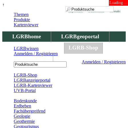
Loading ...
↑
Impressum
Datenschutz
Kontakt
Themen
Produkte
Kartenviewer
LGRBhome
LGRBgeoportal
LGRBbohrungen
LGRB-Shop
LGRBwissen
Anmelden / Registrieren
LGRBwissen
Anmelden / Registrieren
Registrierung
LGRB-Shop
LGRBanzeigeportal
LGRB-Kartenviewer
UVB-Portal
Produkte
Bodenkunde
Erdbeben
Fachübergreifend
Geologie
Geothermie
Geotourismus