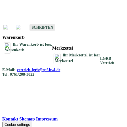
Schriften
Schriften des Fachbereichs Bodenkunde
SCHRIFTEN
Warenkorb
Ihr Warenkorb ist leer.
Merkzettel
Ihr Merkzettel ist leer
LGRB-
Vertrieb
E-Mail:
vertrieb-lgrb@rpf.bwl.de
Tel: 0761/208-3022
Kontakt
|
Sitemap
|
Impressum
Cookie settings