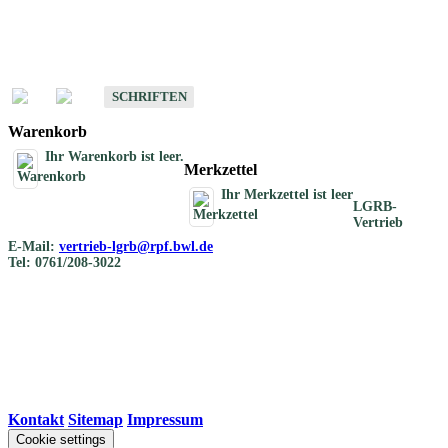
Schriften
Schriften des Fachbereichs Bodenkunde
SCHRIFTEN
Warenkorb
Ihr Warenkorb ist leer.
Merkzettel
Ihr Merkzettel ist leer
LGRB-
Vertrieb
E-Mail:
vertrieb-lgrb@rpf.bwl.de
Tel: 0761/208-3022
Kontakt
|
Sitemap
|
Impressum
Cookie settings