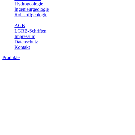
Hydrogeologie
Ingenieurgeologie
Rohstoffgeologie
Service
AGB
LGRB-Schriften
Impressum
Datenschutz
Kontakt
Produkte
Produkte des Themenbereichs
Bodenkunde
In den letzten Jahrzehnten hat die Gefährdung des Bodens durch die
Nutzung von Flächen für Siedlung und Verkehr, durch
Schadstoffeinträge und moderne Landbewirtschaftungsformen
rasant zugenommen. Die Erhaltung der vorhandenen natürlichen
Bodenreserven muss daher ein grundlegendes Anliegen der Planung
sein. Der Fachbereich Bodenkunde von Baden-Württemberg liefert
mit den dazugehörigen Auswertungsthemen wichtige Informationen
für die Landes- und Regionalplanung sowie für Lehre und
Forschung.