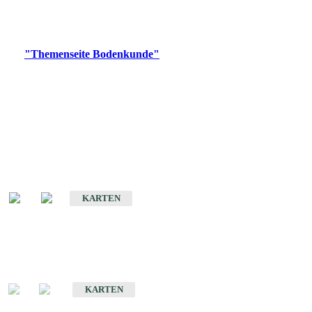
Bitte wählen Sie ein Produkt im gewünschten Format aus.
Digitale Produkte, die direkt downloadbar sind, finden Sie auf
der
"Themenseite Bodenkunde"
im
LGRBgeoportal
.
Historische Karten
(Produktentwicklung
eingestellt)
Bodenkarte von Baden-Württemberg 1 : 25 000
KARTEN
Sonderkarten
Bodenkundliche Sonderkarten
KARTEN