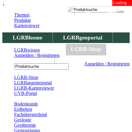
Loading ...
↑
Impressum
Datenschutz
Kontakt
Themen
Produkte
Kartenviewer
LGRBhome
LGRBgeoportal
LGRBbohrungen
LGRB-Shop
LGRBwissen
Anmelden / Registrieren
LGRBwissen
Anmelden / Registrieren
Registrierung
LGRB-Shop
LGRBanzeigeportal
LGRB-Kartenviewer
UVB-Portal
Produkte
Bodenkunde
Erdbeben
Fachübergreifend
Geologie
Geothermie
Geotourismus