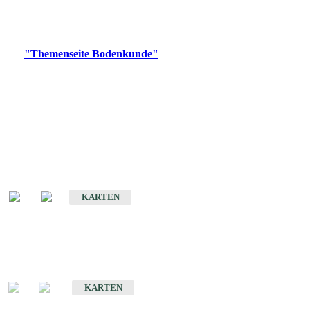
Bitte wählen Sie ein Produkt im gewünschten Format aus.
Digitale Produkte, die direkt downloadbar sind, finden Sie auf
der
"Themenseite Bodenkunde"
im
LGRBgeoportal
.
Historische Karten
(Produktentwicklung
eingestellt)
Bodenkarte von Baden-Württemberg 1 : 25 000
KARTEN
Sonderkarten
Bodenkundliche Sonderkarten
KARTEN