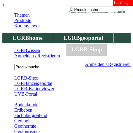
Loading ...
↑
Impressum
Datenschutz
Kontakt
Themen
Produkte
Kartenviewer
LGRBhome
LGRBgeoportal
LGRBbohrungen
LGRB-Shop
LGRBwissen
Anmelden / Registrieren
LGRBwissen
Anmelden / Registrieren
Registrierung
LGRB-Shop
LGRBanzeigeportal
LGRB-Kartenviewer
UVB-Portal
Produkte
Bodenkunde
Erdbeben
Fachübergreifend
Geologie
Geothermie
Geotourismus