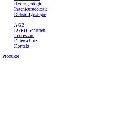
Hydrogeologie
Ingenieurgeologie
Rohstoffgeologie
Service
AGB
LGRB-Schriften
Impressum
Datenschutz
Kontakt
Produkte
Produkte des Themenbereichs
Bodenkunde
In den letzten Jahrzehnten hat die Gefährdung des Bodens durch die
Nutzung von Flächen für Siedlung und Verkehr, durch
Schadstoffeinträge und moderne Landbewirtschaftungsformen
rasant zugenommen. Die Erhaltung der vorhandenen natürlichen
Bodenreserven muss daher ein grundlegendes Anliegen der Planung
sein. Der Fachbereich Bodenkunde von Baden-Württemberg liefert
mit den dazugehörigen Auswertungsthemen wichtige Informationen
für die Landes- und Regionalplanung sowie für Lehre und
Forschung.