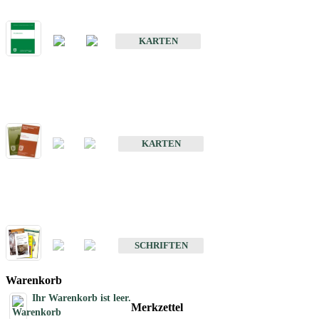
Bodenkarte von Baden-Württemberg 1 : 25 000
KARTEN
Sonderkarten
Bodenkundliche Sonderkarten
KARTEN
Schriften
Schriften des Fachbereichs Bodenkunde
SCHRIFTEN
Warenkorb
Ihr Warenkorb ist leer.
Merkzettel