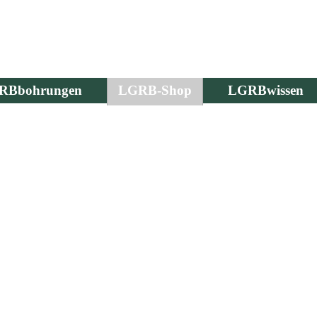
RBbohrungen
LGRB-Shop
LGRBwissen