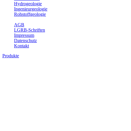
Hydrogeologie
Ingenieurgeologie
Rohstoffgeologie
Service
AGB
LGRB-Schriften
Impressum
Datenschutz
Kontakt
Produkte
Produkte des Themenbereichs Bodenkund
In den letzten Jahrzehnten hat die Gefährdung des Bodens durch di
Die Erhaltung der vorhandenen natürlichen Bodenreserven muss dahe
Auswertungsthemen wichtige Informationen für die Landes- und Reg
Bitte wählen Sie ein Produkt im gewünschten Format aus.
Digitale Produkte, die direkt downloadbar sind, finden Sie auf d
Historische Karten (Produktentw