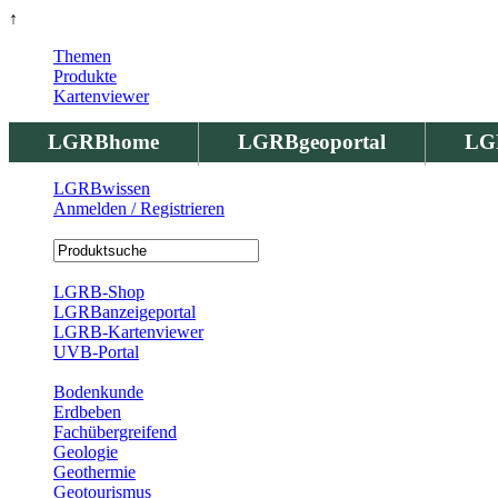
↑
Themen
Produkte
Kartenviewer
LGRBhome
LGRBgeoportal
LG
LGRBwissen
Anmelden / Registrieren
Registrierung
LGRB-Shop
LGRBanzeigeportal
LGRB-Kartenviewer
UVB-Portal
Produkte
Bodenkunde
Erdbeben
Fachübergreifend
Geologie
Geothermie
Geotourismus