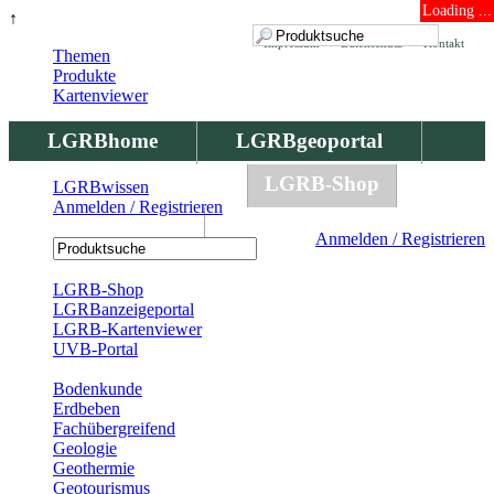
Loading ...
↑
Impressum
Datenschutz
Kontakt
Themen
Produkte
Kartenviewer
LGRBhome
LGRBgeoportal
LGRBbohrungen
LGRB-Shop
LGRBwissen
Anmelden / Registrieren
LGRBwissen
Anmelden / Registrieren
Registrierung
LGRB-Shop
LGRBanzeigeportal
LGRB-Kartenviewer
UVB-Portal
Produkte
Bodenkunde
Erdbeben
Fachübergreifend
Geologie
Geothermie
Geotourismus