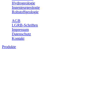
Hydrogeologie
Ingenieurgeologie
Rohstoffgeologie
Service
AGB
LGRB-Schriften
Impressum
Datenschutz
Kontakt
Produkte
Produkte des Themenbereichs
Bodenkunde
In den letzten Jahrzehnten hat die Gefährdung des Bodens durch die
Nutzung von Flächen für Siedlung und Verkehr, durch
Schadstoffeinträge und moderne Landbewirtschaftungsformen
rasant zugenommen. Die Erhaltung der vorhandenen natürlichen
Bodenreserven muss daher ein grundlegendes Anliegen der Planung
sein. Der Fachbereich Bodenkunde von Baden-Württemberg liefert
mit den dazugehörigen Auswertungsthemen wichtige Informationen
für die Landes- und Regionalplanung sowie für Lehre und
Forschung.