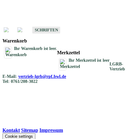
Schriften
Schriften des Fachbereichs Bodenkunde
SCHRIFTEN
Warenkorb
Ihr Warenkorb ist leer.
Merkzettel
Ihr Merkzettel ist leer
LGRB-
Vertrieb
E-Mail:
vertrieb-lgrb@rpf.bwl.de
Tel: 0761/208-3022
Kontakt
|
Sitemap
|
Impressum
Cookie settings