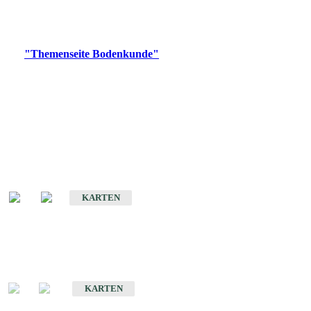
Bitte wählen Sie ein Produkt im gewünschten Format aus.
Digitale Produkte, die direkt downloadbar sind, finden Sie auf
der
"Themenseite Bodenkunde"
im
LGRBgeoportal
.
Historische Karten
(Produktentwicklung
eingestellt)
Bodenkarte von Baden-Württemberg 1 : 25 000
KARTEN
Sonderkarten
Bodenkundliche Sonderkarten
KARTEN