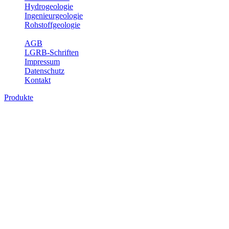
Hydrogeologie
Ingenieurgeologie
Rohstoffgeologie
Service
AGB
LGRB-Schriften
Impressum
Datenschutz
Kontakt
Produkte
Produkte des Themenbereichs
Bodenkunde
In den letzten Jahrzehnten hat die Gefährdung des Bodens durch die
Nutzung von Flächen für Siedlung und Verkehr, durch
Schadstoffeinträge und moderne Landbewirtschaftungsformen
rasant zugenommen. Die Erhaltung der vorhandenen natürlichen
Bodenreserven muss daher ein grundlegendes Anliegen der Planung
sein. Der Fachbereich Bodenkunde von Baden-Württemberg liefert
mit den dazugehörigen Auswertungsthemen wichtige Informationen
für die Landes- und Regionalplanung sowie für Lehre und
Forschung.