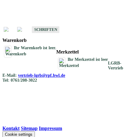
Schriften
Schriften des Fachbereichs Bodenkunde
SCHRIFTEN
Warenkorb
Ihr Warenkorb ist leer.
Merkzettel
Ihr Merkzettel ist leer
LGRB-
Vertrieb
E-Mail:
vertrieb-lgrb@rpf.bwl.de
Tel: 0761/208-3022
Kontakt
|
Sitemap
|
Impressum
Cookie settings