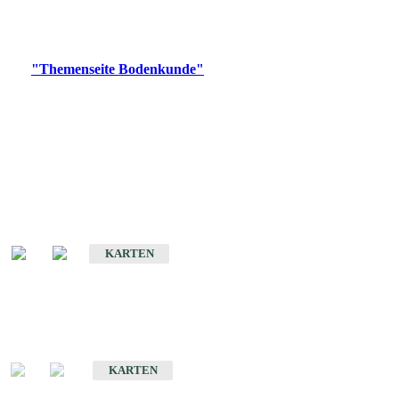
Bitte wählen Sie ein Produkt im gewünschten Format aus.
Digitale Produkte, die direkt downloadbar sind, finden Sie auf
der
"Themenseite Bodenkunde"
im
LGRBgeoportal
.
Historische Karten
(Produktentwicklung
eingestellt)
Bodenkarte von Baden-Württemberg 1 : 25 000
KARTEN
Sonderkarten
Bodenkundliche Sonderkarten
KARTEN