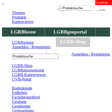
Loading ...
↑
Impressum
Datenschutz
Kontakt
Themen
Produkte
Kartenviewer
LGRBhome
LGRBgeoportal
LGRBbohrungen
LGRB-Shop
LGRBwissen
Anmelden / Registrieren
LGRBwissen
Anmelden / Registrieren
Registrierung
LGRB-Shop
LGRBanzeigeportal
LGRB-Kartenviewer
UVB-Portal
Produkte
Bodenkunde
Erdbeben
Fachübergreifend
Geologie
Geothermie
Geotourismus