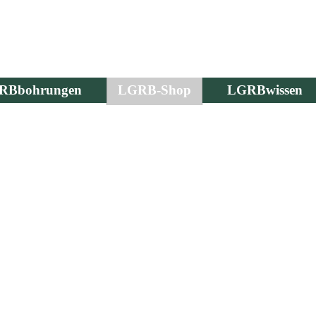
RBbohrungen
LGRB-Shop
LGRBwissen