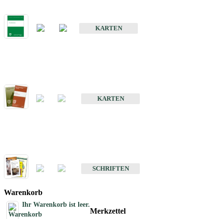
Bodenkarte von Baden-Württemberg 1 : 25 000
KARTEN
Sonderkarten
Bodenkundliche Sonderkarten
KARTEN
Schriften
Schriften des Fachbereichs Bodenkunde
SCHRIFTEN
Warenkorb
Ihr Warenkorb ist leer.
Merkzettel