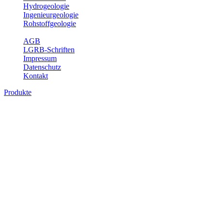
Hydrogeologie
Ingenieurgeologie
Rohstoffgeologie
Service
AGB
LGRB-Schriften
Impressum
Datenschutz
Kontakt
Produkte
Produkte des Themenbereichs Bodenkund
In den letzten Jahrzehnten hat die Gefährdung des Bodens durch di
Die Erhaltung der vorhandenen natürlichen Bodenreserven muss dahe
Auswertungsthemen wichtige Informationen für die Landes- und Reg
Bitte wählen Sie ein Produkt im gewünschten Format aus.
Digitale Produkte, die direkt downloadbar sind, finden Sie auf d
Historische Karten (Produktentw