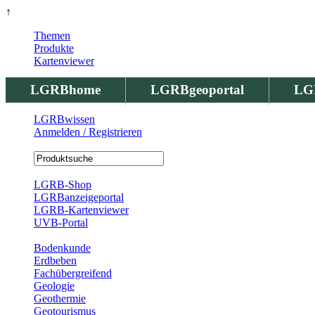
↑
Themen
Produkte
Kartenviewer
LGRBhome
LGRBgeoportal
LG
LGRBwissen
Anmelden / Registrieren
Registrierung
LGRB-Shop
LGRBanzeigeportal
LGRB-Kartenviewer
UVB-Portal
Produkte
Bodenkunde
Erdbeben
Fachübergreifend
Geologie
Geothermie
Geotourismus