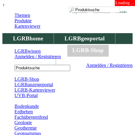
Loading ...
↑
Impressum
Datenschutz
Kontakt
Themen
Produkte
Kartenviewer
LGRBhome
LGRBgeoportal
LGRBbohrungen
LGRB-Shop
LGRBwissen
Anmelden / Registrieren
LGRBwissen
Anmelden / Registrieren
Registrierung
LGRB-Shop
LGRBanzeigeportal
LGRB-Kartenviewer
UVB-Portal
Produkte
Bodenkunde
Erdbeben
Fachübergreifend
Geologie
Geothermie
Geotourismus