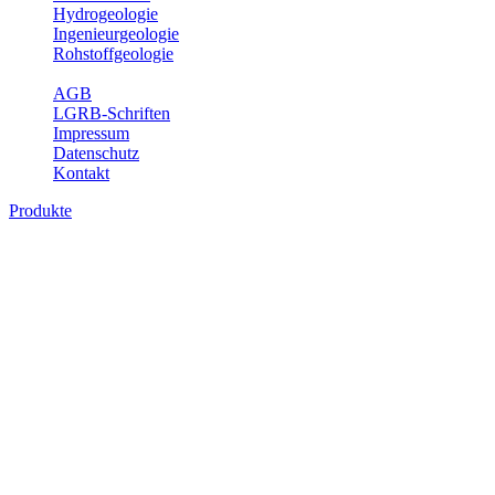
Hydrogeologie
Ingenieurgeologie
Rohstoffgeologie
Service
AGB
LGRB-Schriften
Impressum
Datenschutz
Kontakt
Produkte
Produkte des Themenbereichs
Bodenkunde
In den letzten Jahrzehnten hat die Gefährdung des Bodens durch die
Nutzung von Flächen für Siedlung und Verkehr, durch
Schadstoffeinträge und moderne Landbewirtschaftungsformen
rasant zugenommen. Die Erhaltung der vorhandenen natürlichen
Bodenreserven muss daher ein grundlegendes Anliegen der Planung
sein. Der Fachbereich Bodenkunde von Baden-Württemberg liefert
mit den dazugehörigen Auswertungsthemen wichtige Informationen
für die Landes- und Regionalplanung sowie für Lehre und
Forschung.