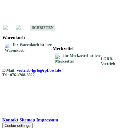
Schriften
Schriften des Fachbereichs Bodenkunde
SCHRIFTEN
Warenkorb
Ihr Warenkorb ist leer.
Merkzettel
Ihr Merkzettel ist leer
LGRB-
Vertrieb
E-Mail:
vertrieb-lgrb@rpf.bwl.de
Tel: 0761/208-3022
Kontakt
|
Sitemap
|
Impressum
Cookie settings