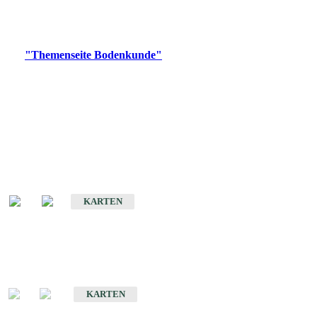
Bitte wählen Sie ein Produkt im gewünschten Format aus.
Digitale Produkte, die direkt downloadbar sind, finden Sie auf
der
"Themenseite Bodenkunde"
im
LGRBgeoportal
.
Historische Karten
(Produktentwicklung
eingestellt)
Bodenkarte von Baden-Württemberg 1 : 25 000
KARTEN
Sonderkarten
Bodenkundliche Sonderkarten
KARTEN