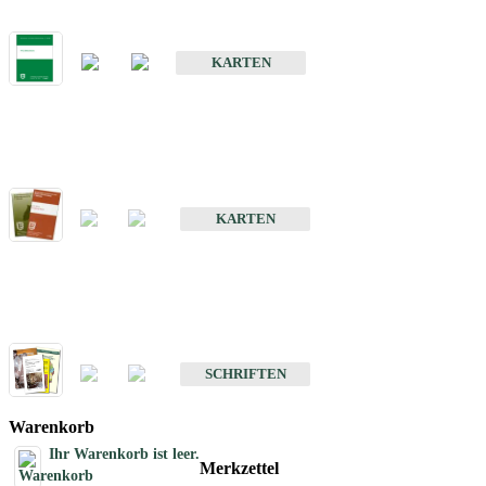
Bodenkarte von Baden-Württemberg 1 : 25 000
KARTEN
Sonderkarten
Bodenkundliche Sonderkarten
KARTEN
Schriften
Schriften des Fachbereichs Bodenkunde
SCHRIFTEN
Warenkorb
Ihr Warenkorb ist leer.
Merkzettel