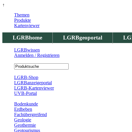
↑
Themen
Produkte
Kartenviewer
LGRBhome
LGRBgeoportal
LG
LGRBwissen
Anmelden / Registrieren
Registrierung
LGRB-Shop
LGRBanzeigeportal
LGRB-Kartenviewer
UVB-Portal
Produkte
Bodenkunde
Erdbeben
Fachübergreifend
Geologie
Geothermie
Geotourismus