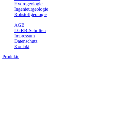
Hydrogeologie
Ingenieurgeologie
Rohstoffgeologie
Service
AGB
LGRB-Schriften
Impressum
Datenschutz
Kontakt
Produkte
Produkte des Themenbereichs Bodenkund
In den letzten Jahrzehnten hat die Gefährdung des Bodens durch di
Die Erhaltung der vorhandenen natürlichen Bodenreserven muss dahe
Auswertungsthemen wichtige Informationen für die Landes- und Reg
Bitte wählen Sie ein Produkt im gewünschten Format aus.
Digitale Produkte, die direkt downloadbar sind, finden Sie auf d
Historische Karten (Produktentw