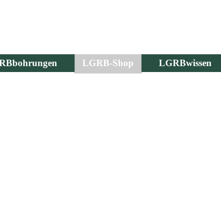
RBbohrungen
LGRB-Shop
LGRBwissen