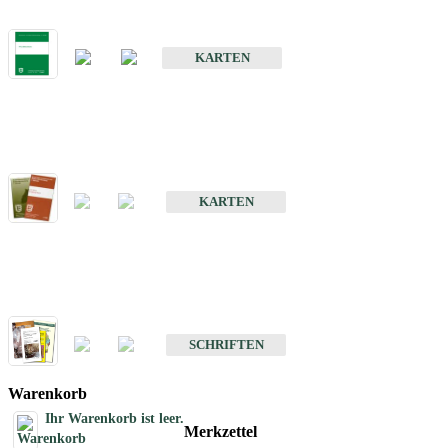
Bodenkarte von Baden-Württemberg 1 : 25 000
KARTEN
Sonderkarten
Bodenkundliche Sonderkarten
KARTEN
Schriften
Schriften des Fachbereichs Bodenkunde
SCHRIFTEN
Warenkorb
Ihr Warenkorb ist leer.
Merkzettel