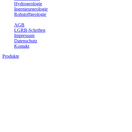
Hydrogeologie
Ingenieurgeologie
Rohstoffgeologie
Service
AGB
LGRB-Schriften
Impressum
Datenschutz
Kontakt
Produkte
Produkte des Themenbereichs Bodenkund
In den letzten Jahrzehnten hat die Gefährdung des Bodens durch di
Die Erhaltung der vorhandenen natürlichen Bodenreserven muss dahe
Auswertungsthemen wichtige Informationen für die Landes- und Reg
Bitte wählen Sie ein Produkt im gewünschten Format aus.
Digitale Produkte, die direkt downloadbar sind, finden Sie auf d
Historische Karten (Produktentw