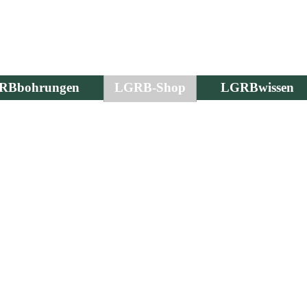
RBbohrungen
LGRB-Shop
LGRBwissen