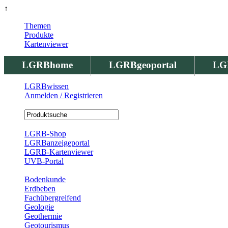
↑
Themen
Produkte
Kartenviewer
LGRBhome
LGRBgeoportal
LG
LGRBwissen
Anmelden / Registrieren
Registrierung
LGRB-Shop
LGRBanzeigeportal
LGRB-Kartenviewer
UVB-Portal
Produkte
Bodenkunde
Erdbeben
Fachübergreifend
Geologie
Geothermie
Geotourismus