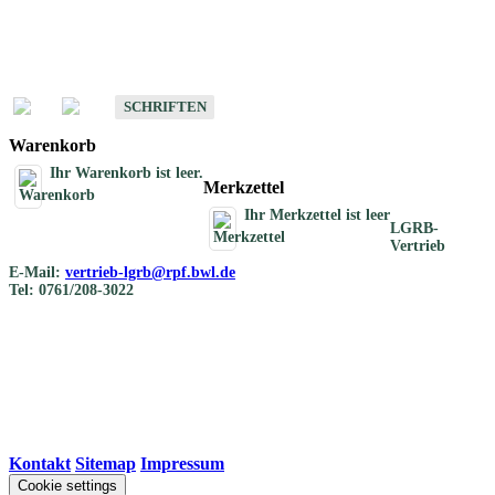
Schriften
Schriften des Fachbereichs Bodenkunde
SCHRIFTEN
Warenkorb
Ihr Warenkorb ist leer.
Merkzettel
Ihr Merkzettel ist leer
LGRB-
Vertrieb
E-Mail:
vertrieb-lgrb@rpf.bwl.de
Tel: 0761/208-3022
Kontakt
|
Sitemap
|
Impressum
Cookie settings