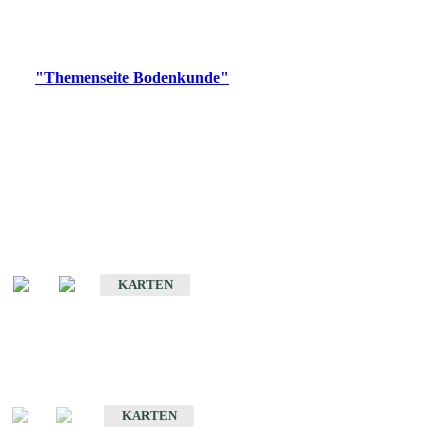
Bitte wählen Sie ein Produkt im gewünschten Format aus.
Digitale Produkte, die direkt downloadbar sind, finden Sie auf
der
"Themenseite Bodenkunde"
im
LGRBgeoportal
.
Historische Karten
(Produktentwicklung
eingestellt)
Bodenkarte von Baden-Württemberg 1 : 25 000
KARTEN
Sonderkarten
Bodenkundliche Sonderkarten
KARTEN