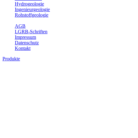
Hydrogeologie
Ingenieurgeologie
Rohstoffgeologie
Service
AGB
LGRB-Schriften
Impressum
Datenschutz
Kontakt
Produkte
Produkte des Themenbereichs
Bodenkunde
In den letzten Jahrzehnten hat die Gefährdung des Bodens durch die
Nutzung von Flächen für Siedlung und Verkehr, durch
Schadstoffeinträge und moderne Landbewirtschaftungsformen
rasant zugenommen. Die Erhaltung der vorhandenen natürlichen
Bodenreserven muss daher ein grundlegendes Anliegen der Planung
sein. Der Fachbereich Bodenkunde von Baden-Württemberg liefert
mit den dazugehörigen Auswertungsthemen wichtige Informationen
für die Landes- und Regionalplanung sowie für Lehre und
Forschung.