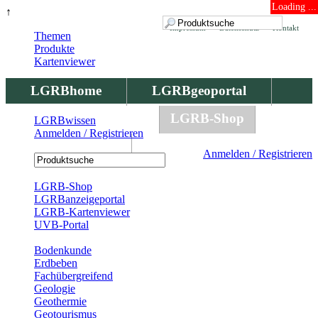
Loading ...
↑
Impressum
Datenschutz
Kontakt
Themen
Produkte
Kartenviewer
LGRBhome
LGRBgeoportal
LGRBbohrungen
LGRB-Shop
LGRBwissen
Anmelden / Registrieren
LGRBwissen
Anmelden / Registrieren
Registrierung
LGRB-Shop
LGRBanzeigeportal
LGRB-Kartenviewer
UVB-Portal
Produkte
Bodenkunde
Erdbeben
Fachübergreifend
Geologie
Geothermie
Geotourismus