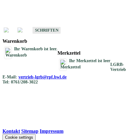
Schriften
Schriften des Fachbereichs Bodenkunde
SCHRIFTEN
Warenkorb
Ihr Warenkorb ist leer.
Merkzettel
Ihr Merkzettel ist leer
LGRB-
Vertrieb
E-Mail:
vertrieb-lgrb@rpf.bwl.de
Tel: 0761/208-3022
Kontakt
|
Sitemap
|
Impressum
Cookie settings