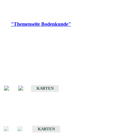
Bitte wählen Sie ein Produkt im gewünschten Format aus.
Digitale Produkte, die direkt downloadbar sind, finden Sie auf
der
"Themenseite Bodenkunde"
im
LGRBgeoportal
.
Historische Karten
(Produktentwicklung
eingestellt)
Bodenkarte von Baden-Württemberg 1 : 25 000
KARTEN
Sonderkarten
Bodenkundliche Sonderkarten
KARTEN