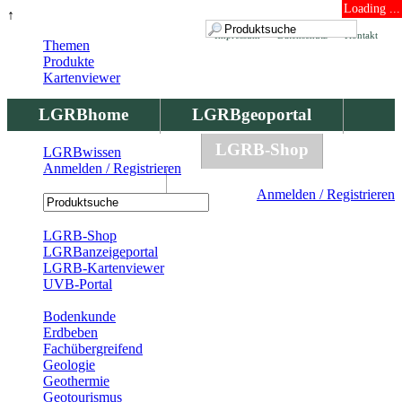
Loading ...
↑
Impressum
Datenschutz
Kontakt
Themen
Produkte
Kartenviewer
LGRBhome
LGRBgeoportal
LGRBbohrungen
LGRB-Shop
LGRBwissen
Anmelden / Registrieren
LGRBwissen
Anmelden / Registrieren
Registrierung
LGRB-Shop
LGRBanzeigeportal
LGRB-Kartenviewer
UVB-Portal
Produkte
Bodenkunde
Erdbeben
Fachübergreifend
Geologie
Geothermie
Geotourismus