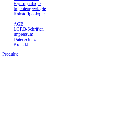
Hydrogeologie
Ingenieurgeologie
Rohstoffgeologie
Service
AGB
LGRB-Schriften
Impressum
Datenschutz
Kontakt
Produkte
Produkte des Themenbereichs
Bodenkunde
In den letzten Jahrzehnten hat die Gefährdung des Bodens durch die
Nutzung von Flächen für Siedlung und Verkehr, durch
Schadstoffeinträge und moderne Landbewirtschaftungsformen
rasant zugenommen. Die Erhaltung der vorhandenen natürlichen
Bodenreserven muss daher ein grundlegendes Anliegen der Planung
sein. Der Fachbereich Bodenkunde von Baden-Württemberg liefert
mit den dazugehörigen Auswertungsthemen wichtige Informationen
für die Landes- und Regionalplanung sowie für Lehre und
Forschung.