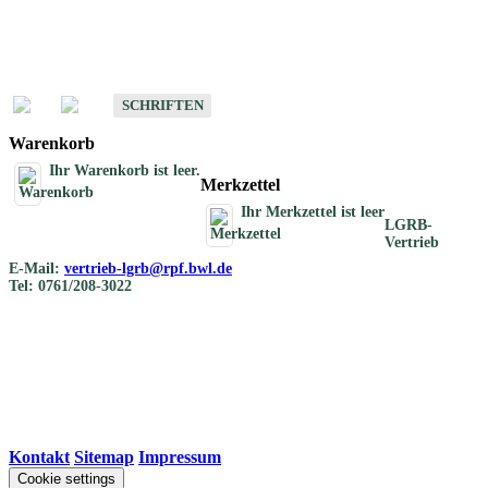
Schriften
Schriften des Fachbereichs Bodenkunde
SCHRIFTEN
Warenkorb
Ihr Warenkorb ist leer.
Merkzettel
Ihr Merkzettel ist leer
LGRB-
Vertrieb
E-Mail:
vertrieb-lgrb@rpf.bwl.de
Tel: 0761/208-3022
Kontakt
|
Sitemap
|
Impressum
Cookie settings