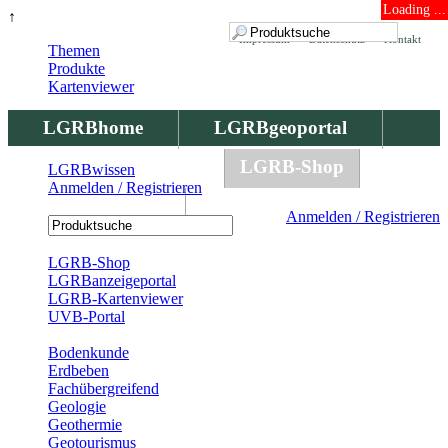
Loading ...
↑
Impressum
Datenschutz
Kontakt
Themen
Produkte
Kartenviewer
LGRBhome
LGRBgeoportal
LGRBbohrungen
LGRB-Shop
LGRBwissen
Anmelden / Registrieren
LGRBwissen
Anmelden / Registrieren
Registrierung
LGRB-Shop
LGRBanzeigeportal
LGRB-Kartenviewer
UVB-Portal
Produkte
Bodenkunde
Erdbeben
Fachübergreifend
Geologie
Geothermie
Geotourismus