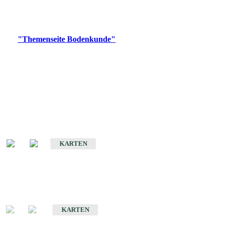
Bitte wählen Sie ein Produkt im gewünschten Format aus.
Digitale Produkte, die direkt downloadbar sind, finden Sie auf
der
"Themenseite Bodenkunde"
im
LGRBgeoportal
.
Historische Karten
(Produktentwicklung
eingestellt)
Bodenkarte von Baden-Württemberg 1 : 25 000
KARTEN
Sonderkarten
Bodenkundliche Sonderkarten
KARTEN