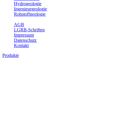
Hydrogeologie
Ingenieurgeologie
Rohstoffgeologie
Service
AGB
LGRB-Schriften
Impressum
Datenschutz
Kontakt
Produkte
Produkte des Themenbereichs
Bodenkunde
In den letzten Jahrzehnten hat die Gefährdung des Bodens durch die
Nutzung von Flächen für Siedlung und Verkehr, durch
Schadstoffeinträge und moderne Landbewirtschaftungsformen
rasant zugenommen. Die Erhaltung der vorhandenen natürlichen
Bodenreserven muss daher ein grundlegendes Anliegen der Planung
sein. Der Fachbereich Bodenkunde von Baden-Württemberg liefert
mit den dazugehörigen Auswertungsthemen wichtige Informationen
für die Landes- und Regionalplanung sowie für Lehre und
Forschung.