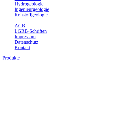
Hydrogeologie
Ingenieurgeologie
Rohstoffgeologie
Service
AGB
LGRB-Schriften
Impressum
Datenschutz
Kontakt
Produkte
Produkte des Themenbereichs Bodenkund
In den letzten Jahrzehnten hat die Gefährdung des Bodens durch di
Die Erhaltung der vorhandenen natürlichen Bodenreserven muss dahe
Auswertungsthemen wichtige Informationen für die Landes- und Reg
Bitte wählen Sie ein Produkt im gewünschten Format aus.
Digitale Produkte, die direkt downloadbar sind, finden Sie auf d
Historische Karten (Produktentw