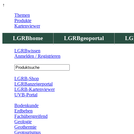
↑
Themen
Produkte
Kartenviewer
LGRBhome
LGRBgeoportal
LG
LGRBwissen
Anmelden / Registrieren
Registrierung
LGRB-Shop
LGRBanzeigeportal
LGRB-Kartenviewer
UVB-Portal
Produkte
Bodenkunde
Erdbeben
Fachübergreifend
Geologie
Geothermie
Geotourismus