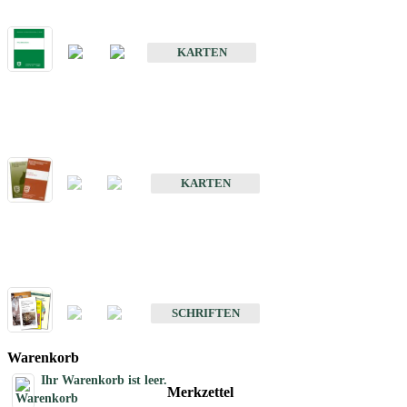
Bodenkarte von Baden-Württemberg 1 : 25 000
KARTEN
Sonderkarten
Bodenkundliche Sonderkarten
KARTEN
Schriften
Schriften des Fachbereichs Bodenkunde
SCHRIFTEN
Warenkorb
Ihr Warenkorb ist leer.
Merkzettel