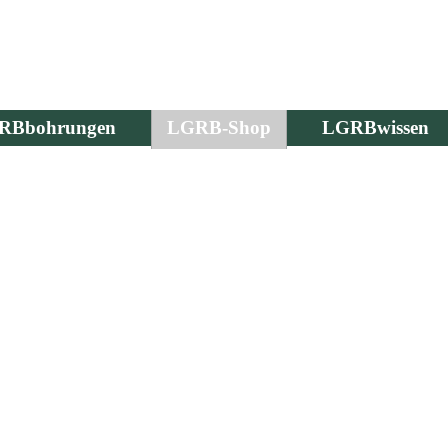
RBbohrungen
LGRB-Shop
LGRBwissen