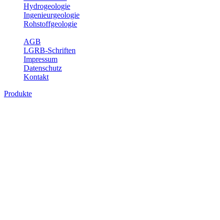
Hydrogeologie
Ingenieurgeologie
Rohstoffgeologie
Service
AGB
LGRB-Schriften
Impressum
Datenschutz
Kontakt
Produkte
Produkte des Themenbereichs Bodenkund
In den letzten Jahrzehnten hat die Gefährdung des Bodens durch di
Die Erhaltung der vorhandenen natürlichen Bodenreserven muss dahe
Auswertungsthemen wichtige Informationen für die Landes- und Reg
Bitte wählen Sie ein Produkt im gewünschten Format aus.
Digitale Produkte, die direkt downloadbar sind, finden Sie auf d
Historische Karten (Produktentw