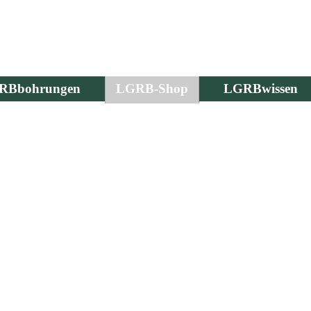
RBbohrungen
LGRB-Shop
LGRBwissen