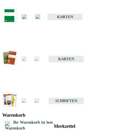
Bodenkarte von Baden-Württemberg 1 : 25 000
KARTEN
Sonderkarten
Bodenkundliche Sonderkarten
KARTEN
Schriften
Schriften des Fachbereichs Bodenkunde
SCHRIFTEN
Warenkorb
Ihr Warenkorb ist leer.
Merkzettel