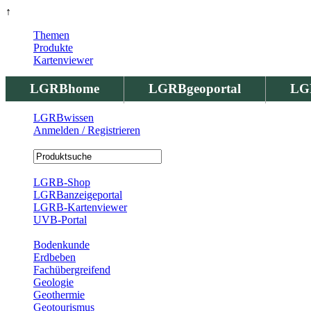
↑
Themen
Produkte
Kartenviewer
LGRBhome
LGRBgeoportal
LG
LGRBwissen
Anmelden / Registrieren
Registrierung
LGRB-Shop
LGRBanzeigeportal
LGRB-Kartenviewer
UVB-Portal
Produkte
Bodenkunde
Erdbeben
Fachübergreifend
Geologie
Geothermie
Geotourismus