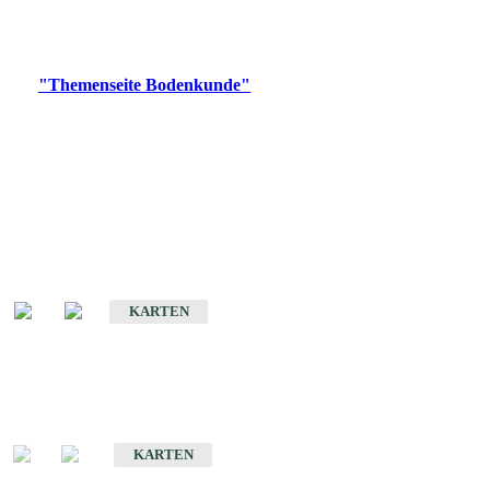
Bitte wählen Sie ein Produkt im gewünschten Format aus.
Digitale Produkte, die direkt downloadbar sind, finden Sie auf
der
"Themenseite Bodenkunde"
im
LGRBgeoportal
.
Historische Karten
(Produktentwicklung
eingestellt)
Bodenkarte von Baden-Württemberg 1 : 25 000
KARTEN
Sonderkarten
Bodenkundliche Sonderkarten
KARTEN