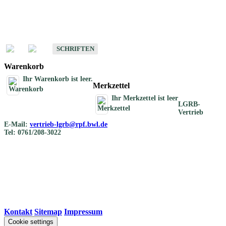
Schriften
Schriften des Fachbereichs Bodenkunde
SCHRIFTEN
Warenkorb
Ihr Warenkorb ist leer.
Merkzettel
Ihr Merkzettel ist leer
LGRB-
Vertrieb
E-Mail:
vertrieb-lgrb@rpf.bwl.de
Tel: 0761/208-3022
Kontakt
|
Sitemap
|
Impressum
Cookie settings