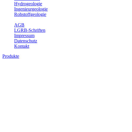
Hydrogeologie
Ingenieurgeologie
Rohstoffgeologie
Service
AGB
LGRB-Schriften
Impressum
Datenschutz
Kontakt
Produkte
Produkte des Themenbereichs
Bodenkunde
In den letzten Jahrzehnten hat die Gefährdung des Bodens durch die
Nutzung von Flächen für Siedlung und Verkehr, durch
Schadstoffeinträge und moderne Landbewirtschaftungsformen
rasant zugenommen. Die Erhaltung der vorhandenen natürlichen
Bodenreserven muss daher ein grundlegendes Anliegen der Planung
sein. Der Fachbereich Bodenkunde von Baden-Württemberg liefert
mit den dazugehörigen Auswertungsthemen wichtige Informationen
für die Landes- und Regionalplanung sowie für Lehre und
Forschung.