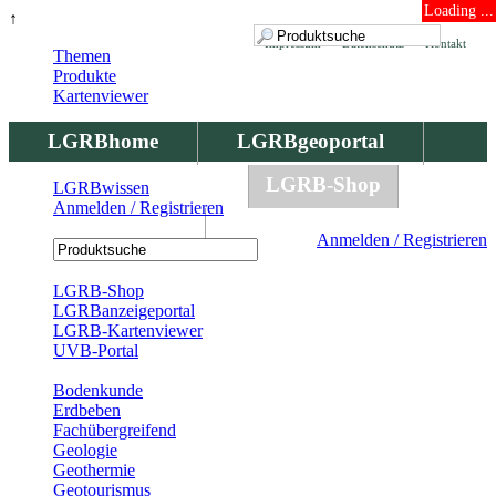
Loading ...
↑
Impressum
Datenschutz
Kontakt
Themen
Produkte
Kartenviewer
LGRBhome
LGRBgeoportal
LGRBbohrungen
LGRB-Shop
LGRBwissen
Anmelden / Registrieren
LGRBwissen
Anmelden / Registrieren
Registrierung
LGRB-Shop
LGRBanzeigeportal
LGRB-Kartenviewer
UVB-Portal
Produkte
Bodenkunde
Erdbeben
Fachübergreifend
Geologie
Geothermie
Geotourismus