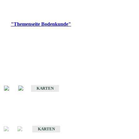
Bitte wählen Sie ein Produkt im gewünschten Format aus.
Digitale Produkte, die direkt downloadbar sind, finden Sie auf
der
"Themenseite Bodenkunde"
im
LGRBgeoportal
.
Historische Karten
(Produktentwicklung
eingestellt)
Bodenkarte von Baden-Württemberg 1 : 25 000
KARTEN
Sonderkarten
Bodenkundliche Sonderkarten
KARTEN