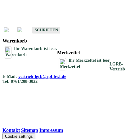
Schriften
Schriften des Fachbereichs Bodenkunde
SCHRIFTEN
Warenkorb
Ihr Warenkorb ist leer.
Merkzettel
Ihr Merkzettel ist leer
LGRB-
Vertrieb
E-Mail:
vertrieb-lgrb@rpf.bwl.de
Tel: 0761/208-3022
Kontakt
|
Sitemap
|
Impressum
Cookie settings