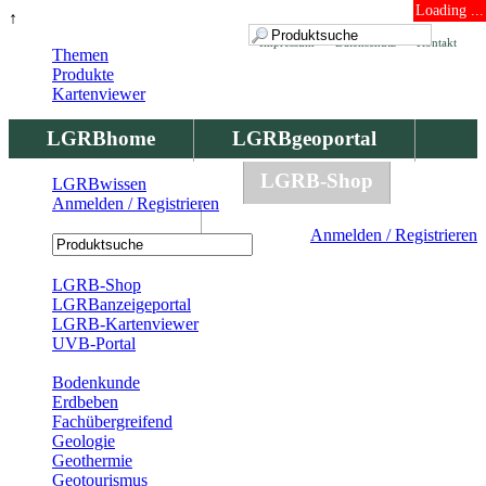
Loading ...
↑
Impressum
Datenschutz
Kontakt
Themen
Produkte
Kartenviewer
LGRBhome
LGRBgeoportal
LGRBbohrungen
LGRB-Shop
LGRBwissen
Anmelden / Registrieren
LGRBwissen
Anmelden / Registrieren
Registrierung
LGRB-Shop
LGRBanzeigeportal
LGRB-Kartenviewer
UVB-Portal
Produkte
Bodenkunde
Erdbeben
Fachübergreifend
Geologie
Geothermie
Geotourismus