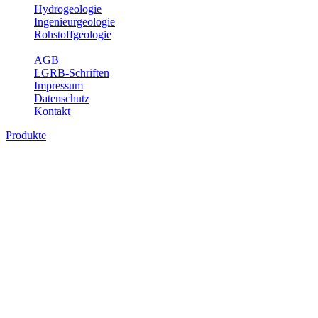
Hydrogeologie
Ingenieurgeologie
Rohstoffgeologie
Service
AGB
LGRB-Schriften
Impressum
Datenschutz
Kontakt
Produkte
Produkte des Themenbereichs
Bodenkunde
In den letzten Jahrzehnten hat die Gefährdung des Bodens durch die
Nutzung von Flächen für Siedlung und Verkehr, durch
Schadstoffeinträge und moderne Landbewirtschaftungsformen
rasant zugenommen. Die Erhaltung der vorhandenen natürlichen
Bodenreserven muss daher ein grundlegendes Anliegen der Planung
sein. Der Fachbereich Bodenkunde von Baden-Württemberg liefert
mit den dazugehörigen Auswertungsthemen wichtige Informationen
für die Landes- und Regionalplanung sowie für Lehre und
Forschung.