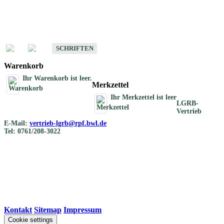
Schriften
Schriften des Fachbereichs Bodenkunde
SCHRIFTEN
Warenkorb
Ihr Warenkorb ist leer.
Merkzettel
Ihr Merkzettel ist leer
LGRB-
Vertrieb
E-Mail:
vertrieb-lgrb@rpf.bwl.de
Tel: 0761/208-3022
Kontakt
|
Sitemap
|
Impressum
Cookie settings