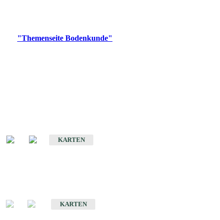
Bitte wählen Sie ein Produkt im gewünschten Format aus.
Digitale Produkte, die direkt downloadbar sind, finden Sie auf
der
"Themenseite Bodenkunde"
im
LGRBgeoportal
.
Historische Karten
(Produktentwicklung
eingestellt)
Bodenkarte von Baden-Württemberg 1 : 25 000
KARTEN
Sonderkarten
Bodenkundliche Sonderkarten
KARTEN