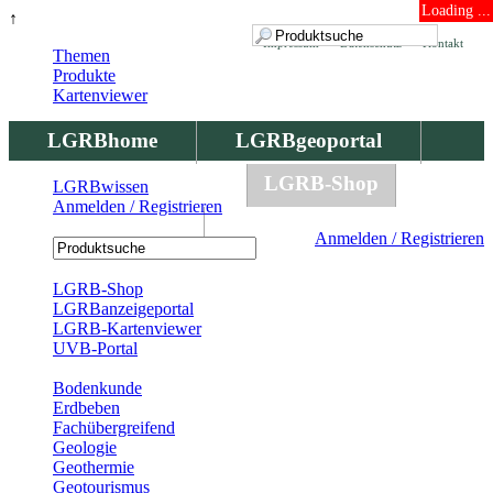
Loading ...
↑
Impressum
Datenschutz
Kontakt
Themen
Produkte
Kartenviewer
LGRBhome
LGRBgeoportal
LGRBbohrungen
LGRB-Shop
LGRBwissen
Anmelden / Registrieren
LGRBwissen
Anmelden / Registrieren
Registrierung
LGRB-Shop
LGRBanzeigeportal
LGRB-Kartenviewer
UVB-Portal
Produkte
Bodenkunde
Erdbeben
Fachübergreifend
Geologie
Geothermie
Geotourismus