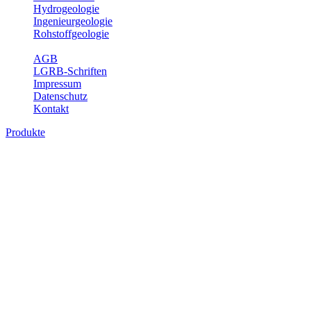
Hydrogeologie
Ingenieurgeologie
Rohstoffgeologie
Service
AGB
LGRB-Schriften
Impressum
Datenschutz
Kontakt
Produkte
Produkte des Themenbereichs
Bodenkunde
In den letzten Jahrzehnten hat die Gefährdung des Bodens durch die
Nutzung von Flächen für Siedlung und Verkehr, durch
Schadstoffeinträge und moderne Landbewirtschaftungsformen
rasant zugenommen. Die Erhaltung der vorhandenen natürlichen
Bodenreserven muss daher ein grundlegendes Anliegen der Planung
sein. Der Fachbereich Bodenkunde von Baden-Württemberg liefert
mit den dazugehörigen Auswertungsthemen wichtige Informationen
für die Landes- und Regionalplanung sowie für Lehre und
Forschung.