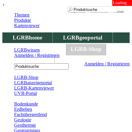
Loading ...
↑
Impressum
Datenschutz
Kontakt
Themen
Produkte
Kartenviewer
LGRBhome
LGRBgeoportal
LGRBbohrungen
LGRB-Shop
LGRBwissen
Anmelden / Registrieren
LGRBwissen
Anmelden / Registrieren
Registrierung
LGRB-Shop
LGRBanzeigeportal
LGRB-Kartenviewer
UVB-Portal
Produkte
Bodenkunde
Erdbeben
Fachübergreifend
Geologie
Geothermie
Geotourismus