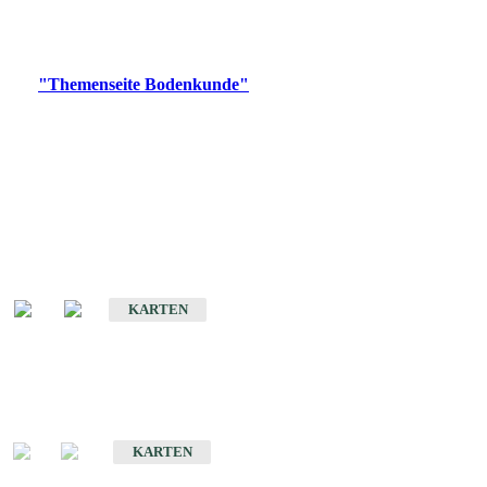
Bitte wählen Sie ein Produkt im gewünschten Format aus.
Digitale Produkte, die direkt downloadbar sind, finden Sie auf
der
"Themenseite Bodenkunde"
im
LGRBgeoportal
.
Historische Karten
(Produktentwicklung
eingestellt)
Bodenkarte von Baden-Württemberg 1 : 25 000
KARTEN
Sonderkarten
Bodenkundliche Sonderkarten
KARTEN