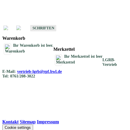
Schriften
Schriften des Fachbereichs Bodenkunde
SCHRIFTEN
Warenkorb
Ihr Warenkorb ist leer.
Merkzettel
Ihr Merkzettel ist leer
LGRB-
Vertrieb
E-Mail:
vertrieb-lgrb@rpf.bwl.de
Tel: 0761/208-3022
Kontakt
|
Sitemap
|
Impressum
Cookie settings