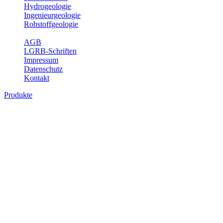
Hydrogeologie
Ingenieurgeologie
Rohstoffgeologie
Service
AGB
LGRB-Schriften
Impressum
Datenschutz
Kontakt
Produkte
Produkte des Themenbereichs
Bodenkunde
In den letzten Jahrzehnten hat die Gefährdung des Bodens durch die
Nutzung von Flächen für Siedlung und Verkehr, durch
Schadstoffeinträge und moderne Landbewirtschaftungsformen
rasant zugenommen. Die Erhaltung der vorhandenen natürlichen
Bodenreserven muss daher ein grundlegendes Anliegen der Planung
sein. Der Fachbereich Bodenkunde von Baden-Württemberg liefert
mit den dazugehörigen Auswertungsthemen wichtige Informationen
für die Landes- und Regionalplanung sowie für Lehre und
Forschung.