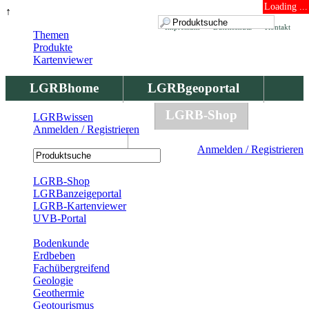
Loading ...
↑
Impressum
Datenschutz
Kontakt
Themen
Produkte
Kartenviewer
LGRBhome
LGRBgeoportal
LGRBbohrungen
LGRB-Shop
LGRBwissen
Anmelden / Registrieren
LGRBwissen
Anmelden / Registrieren
Registrierung
LGRB-Shop
LGRBanzeigeportal
LGRB-Kartenviewer
UVB-Portal
Produkte
Bodenkunde
Erdbeben
Fachübergreifend
Geologie
Geothermie
Geotourismus