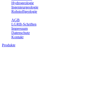
Hydrogeologie
Ingenieurgeologie
Rohstoffgeologie
Service
AGB
LGRB-Schriften
Impressum
Datenschutz
Kontakt
Produkte
Produkte des Themenbereichs
Bodenkunde
In den letzten Jahrzehnten hat die Gefährdung des Bodens durch die
Nutzung von Flächen für Siedlung und Verkehr, durch
Schadstoffeinträge und moderne Landbewirtschaftungsformen
rasant zugenommen. Die Erhaltung der vorhandenen natürlichen
Bodenreserven muss daher ein grundlegendes Anliegen der Planung
sein. Der Fachbereich Bodenkunde von Baden-Württemberg liefert
mit den dazugehörigen Auswertungsthemen wichtige Informationen
für die Landes- und Regionalplanung sowie für Lehre und
Forschung.