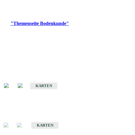
Bitte wählen Sie ein Produkt im gewünschten Format aus.
Digitale Produkte, die direkt downloadbar sind, finden Sie auf
der
"Themenseite Bodenkunde"
im
LGRBgeoportal
.
Historische Karten
(Produktentwicklung
eingestellt)
Bodenkarte von Baden-Württemberg 1 : 25 000
KARTEN
Sonderkarten
Bodenkundliche Sonderkarten
KARTEN