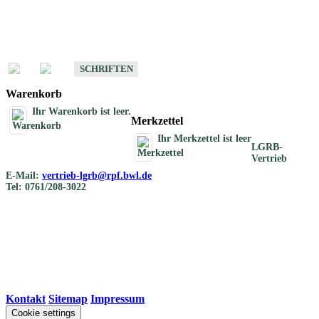
Schriften
Schriften des Fachbereichs Bodenkunde
SCHRIFTEN
Warenkorb
Ihr Warenkorb ist leer.
Merkzettel
Ihr Merkzettel ist leer
LGRB-
Vertrieb
E-Mail:
vertrieb-lgrb@rpf.bwl.de
Tel: 0761/208-3022
Kontakt
|
Sitemap
|
Impressum
Cookie settings