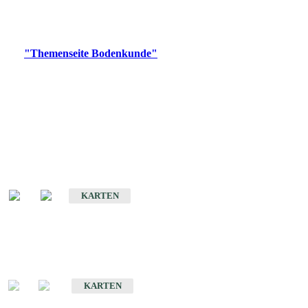
Bitte wählen Sie ein Produkt im gewünschten Format aus.
Digitale Produkte, die direkt downloadbar sind, finden Sie auf
der
"Themenseite Bodenkunde"
im
LGRBgeoportal
.
Historische Karten
(Produktentwicklung
eingestellt)
Bodenkarte von Baden-Württemberg 1 : 25 000
KARTEN
Sonderkarten
Bodenkundliche Sonderkarten
KARTEN