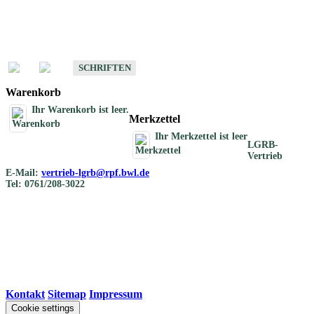
Schriften
Schriften des Fachbereichs Bodenkunde
SCHRIFTEN
Warenkorb
Ihr Warenkorb ist leer.
Merkzettel
Ihr Merkzettel ist leer
LGRB-
Vertrieb
E-Mail:
vertrieb-lgrb@rpf.bwl.de
Tel: 0761/208-3022
Kontakt
|
Sitemap
|
Impressum
Cookie settings