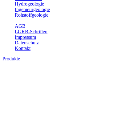
Hydrogeologie
Ingenieurgeologie
Rohstoffgeologie
Service
AGB
LGRB-Schriften
Impressum
Datenschutz
Kontakt
Produkte
Produkte des Themenbereichs
Bodenkunde
In den letzten Jahrzehnten hat die Gefährdung des Bodens durch die
Nutzung von Flächen für Siedlung und Verkehr, durch
Schadstoffeinträge und moderne Landbewirtschaftungsformen
rasant zugenommen. Die Erhaltung der vorhandenen natürlichen
Bodenreserven muss daher ein grundlegendes Anliegen der Planung
sein. Der Fachbereich Bodenkunde von Baden-Württemberg liefert
mit den dazugehörigen Auswertungsthemen wichtige Informationen
für die Landes- und Regionalplanung sowie für Lehre und
Forschung.