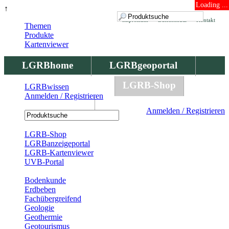
Loading ...
↑
Impressum
Datenschutz
Kontakt
Themen
Produkte
Kartenviewer
LGRBhome
LGRBgeoportal
LGRBbohrungen
LGRB-Shop
LGRBwissen
Anmelden / Registrieren
LGRBwissen
Anmelden / Registrieren
Registrierung
LGRB-Shop
LGRBanzeigeportal
LGRB-Kartenviewer
UVB-Portal
Produkte
Bodenkunde
Erdbeben
Fachübergreifend
Geologie
Geothermie
Geotourismus