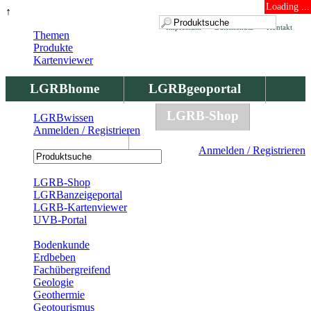
Loading ...
↑
Impressum
Datenschutz
Kontakt
Themen
Produkte
Kartenviewer
LGRBhome
LGRBgeoportal
LGRBbohrungen
LGRB-Shop
LGRBwissen
Anmelden / Registrieren
LGRBwissen
Anmelden / Registrieren
Registrierung
LGRB-Shop
LGRBanzeigeportal
LGRB-Kartenviewer
UVB-Portal
Produkte
Bodenkunde
Erdbeben
Fachübergreifend
Geologie
Geothermie
Geotourismus