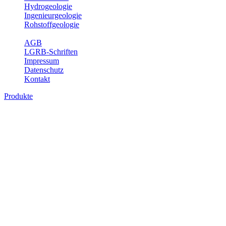
Hydrogeologie
Ingenieurgeologie
Rohstoffgeologie
Service
AGB
LGRB-Schriften
Impressum
Datenschutz
Kontakt
Produkte
Produkte des Themenbereichs
Bodenkunde
In den letzten Jahrzehnten hat die Gefährdung des Bodens durch die
Nutzung von Flächen für Siedlung und Verkehr, durch
Schadstoffeinträge und moderne Landbewirtschaftungsformen
rasant zugenommen. Die Erhaltung der vorhandenen natürlichen
Bodenreserven muss daher ein grundlegendes Anliegen der Planung
sein. Der Fachbereich Bodenkunde von Baden-Württemberg liefert
mit den dazugehörigen Auswertungsthemen wichtige Informationen
für die Landes- und Regionalplanung sowie für Lehre und
Forschung.