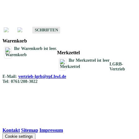
Schriften
Schriften des Fachbereichs Bodenkunde
SCHRIFTEN
Warenkorb
Ihr Warenkorb ist leer.
Merkzettel
Ihr Merkzettel ist leer
LGRB-
Vertrieb
E-Mail:
vertrieb-lgrb@rpf.bwl.de
Tel: 0761/208-3022
Kontakt
|
Sitemap
|
Impressum
Cookie settings