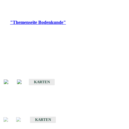
Bitte wählen Sie ein Produkt im gewünschten Format aus.
Digitale Produkte, die direkt downloadbar sind, finden Sie auf
der
"Themenseite Bodenkunde"
im
LGRBgeoportal
.
Historische Karten
(Produktentwicklung
eingestellt)
Bodenkarte von Baden-Württemberg 1 : 25 000
KARTEN
Sonderkarten
Bodenkundliche Sonderkarten
KARTEN