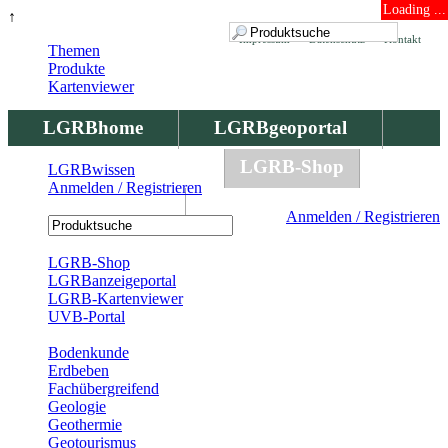
Loading ...
↑
Impressum
Datenschutz
Kontakt
Themen
Produkte
Kartenviewer
LGRBhome
LGRBgeoportal
LGRBbohrungen
LGRB-Shop
LGRBwissen
Anmelden / Registrieren
LGRBwissen
Anmelden / Registrieren
Registrierung
LGRB-Shop
LGRBanzeigeportal
LGRB-Kartenviewer
UVB-Portal
Produkte
Bodenkunde
Erdbeben
Fachübergreifend
Geologie
Geothermie
Geotourismus