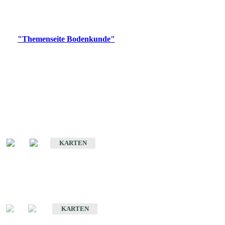
Bitte wählen Sie ein Produkt im gewünschten Format aus.
Digitale Produkte, die direkt downloadbar sind, finden Sie auf
der
"Themenseite Bodenkunde"
im
LGRBgeoportal
.
Historische Karten
(Produktentwicklung
eingestellt)
Bodenkarte von Baden-Württemberg 1 : 25 000
KARTEN
Sonderkarten
Bodenkundliche Sonderkarten
KARTEN