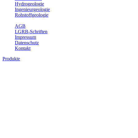
Hydrogeologie
Ingenieurgeologie
Rohstoffgeologie
Service
AGB
LGRB-Schriften
Impressum
Datenschutz
Kontakt
Produkte
Produkte des Themenbereichs
Bodenkunde
In den letzten Jahrzehnten hat die Gefährdung des Bodens durch die
Nutzung von Flächen für Siedlung und Verkehr, durch
Schadstoffeinträge und moderne Landbewirtschaftungsformen
rasant zugenommen. Die Erhaltung der vorhandenen natürlichen
Bodenreserven muss daher ein grundlegendes Anliegen der Planung
sein. Der Fachbereich Bodenkunde von Baden-Württemberg liefert
mit den dazugehörigen Auswertungsthemen wichtige Informationen
für die Landes- und Regionalplanung sowie für Lehre und
Forschung.