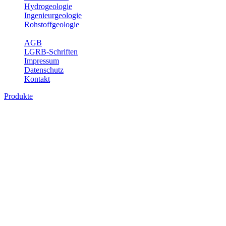
Hydrogeologie
Ingenieurgeologie
Rohstoffgeologie
Service
AGB
LGRB-Schriften
Impressum
Datenschutz
Kontakt
Produkte
Produkte des Themenbereichs
Bodenkunde
In den letzten Jahrzehnten hat die Gefährdung des Bodens durch die
Nutzung von Flächen für Siedlung und Verkehr, durch
Schadstoffeinträge und moderne Landbewirtschaftungsformen
rasant zugenommen. Die Erhaltung der vorhandenen natürlichen
Bodenreserven muss daher ein grundlegendes Anliegen der Planung
sein. Der Fachbereich Bodenkunde von Baden-Württemberg liefert
mit den dazugehörigen Auswertungsthemen wichtige Informationen
für die Landes- und Regionalplanung sowie für Lehre und
Forschung.