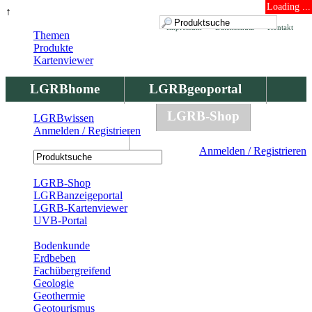
Loading ...
↑
Impressum
Datenschutz
Kontakt
Themen
Produkte
Kartenviewer
LGRBhome
LGRBgeoportal
LGRBbohrungen
LGRB-Shop
LGRBwissen
Anmelden / Registrieren
LGRBwissen
Anmelden / Registrieren
Registrierung
LGRB-Shop
LGRBanzeigeportal
LGRB-Kartenviewer
UVB-Portal
Produkte
Bodenkunde
Erdbeben
Fachübergreifend
Geologie
Geothermie
Geotourismus