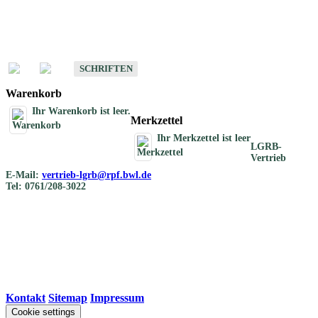
Schriften
Schriften des Fachbereichs Bodenkunde
SCHRIFTEN
Warenkorb
Ihr Warenkorb ist leer.
Merkzettel
Ihr Merkzettel ist leer
LGRB-
Vertrieb
E-Mail:
vertrieb-lgrb@rpf.bwl.de
Tel: 0761/208-3022
Kontakt
|
Sitemap
|
Impressum
Cookie settings