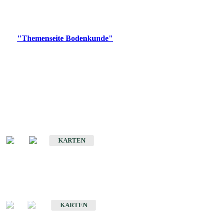
Bitte wählen Sie ein Produkt im gewünschten Format aus.
Digitale Produkte, die direkt downloadbar sind, finden Sie auf
der
"Themenseite Bodenkunde"
im
LGRBgeoportal
.
Historische Karten
(Produktentwicklung
eingestellt)
Bodenkarte von Baden-Württemberg 1 : 25 000
KARTEN
Sonderkarten
Bodenkundliche Sonderkarten
KARTEN