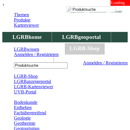
Loading ...
↑
Impressum
Datenschutz
Kontakt
Themen
Produkte
Kartenviewer
LGRBhome
LGRBgeoportal
LGRBbohrungen
LGRB-Shop
LGRBwissen
Anmelden / Registrieren
LGRBwissen
Anmelden / Registrieren
Registrierung
LGRB-Shop
LGRBanzeigeportal
LGRB-Kartenviewer
UVB-Portal
Produkte
Bodenkunde
Erdbeben
Fachübergreifend
Geologie
Geothermie
Geotourismus