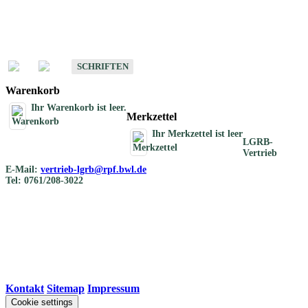
Schriften
Schriften des Fachbereichs Bodenkunde
SCHRIFTEN
Warenkorb
Ihr Warenkorb ist leer.
Merkzettel
Ihr Merkzettel ist leer
LGRB-
Vertrieb
E-Mail:
vertrieb-lgrb@rpf.bwl.de
Tel: 0761/208-3022
Kontakt
|
Sitemap
|
Impressum
Cookie settings