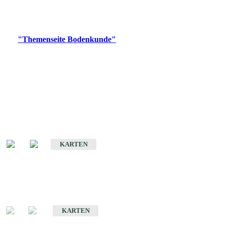
Bitte wählen Sie ein Produkt im gewünschten Format aus.
Digitale Produkte, die direkt downloadbar sind, finden Sie auf
der
"Themenseite Bodenkunde"
im
LGRBgeoportal
.
Historische Karten
(Produktentwicklung
eingestellt)
Bodenkarte von Baden-Württemberg 1 : 25 000
KARTEN
Sonderkarten
Bodenkundliche Sonderkarten
KARTEN