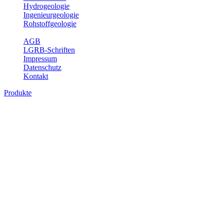
Hydrogeologie
Ingenieurgeologie
Rohstoffgeologie
Service
AGB
LGRB-Schriften
Impressum
Datenschutz
Kontakt
Produkte
Produkte des Themenbereichs
Bodenkunde
In den letzten Jahrzehnten hat die Gefährdung des Bodens durch die
Nutzung von Flächen für Siedlung und Verkehr, durch
Schadstoffeinträge und moderne Landbewirtschaftungsformen
rasant zugenommen. Die Erhaltung der vorhandenen natürlichen
Bodenreserven muss daher ein grundlegendes Anliegen der Planung
sein. Der Fachbereich Bodenkunde von Baden-Württemberg liefert
mit den dazugehörigen Auswertungsthemen wichtige Informationen
für die Landes- und Regionalplanung sowie für Lehre und
Forschung.