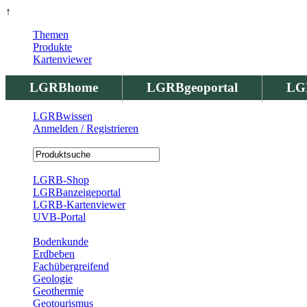
↑
Themen
Produkte
Kartenviewer
LGRBhome
LGRBgeoportal
LG
LGRBwissen
Anmelden / Registrieren
Registrierung
LGRB-Shop
LGRBanzeigeportal
LGRB-Kartenviewer
UVB-Portal
Produkte
Bodenkunde
Erdbeben
Fachübergreifend
Geologie
Geothermie
Geotourismus