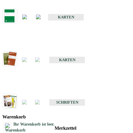
Bodenkarte von Baden-Württemberg 1 : 25 000
KARTEN
Sonderkarten
Bodenkundliche Sonderkarten
KARTEN
Schriften
Schriften des Fachbereichs Bodenkunde
SCHRIFTEN
Warenkorb
Ihr Warenkorb ist leer.
Merkzettel