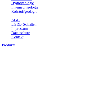
Hydrogeologie
Ingenieurgeologie
Rohstoffgeologie
Service
AGB
LGRB-Schriften
Impressum
Datenschutz
Kontakt
Produkte
Produkte des Themenbereichs Bodenkund
In den letzten Jahrzehnten hat die Gefährdung des Bodens durch di
Die Erhaltung der vorhandenen natürlichen Bodenreserven muss dahe
Auswertungsthemen wichtige Informationen für die Landes- und Reg
Bitte wählen Sie ein Produkt im gewünschten Format aus.
Digitale Produkte, die direkt downloadbar sind, finden Sie auf d
Historische Karten (Produktentw