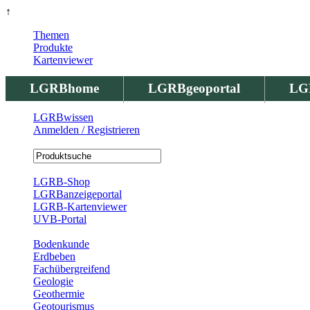
↑
Themen
Produkte
Kartenviewer
LGRBhome
LGRBgeoportal
LG
LGRBwissen
Anmelden / Registrieren
Registrierung
LGRB-Shop
LGRBanzeigeportal
LGRB-Kartenviewer
UVB-Portal
Produkte
Bodenkunde
Erdbeben
Fachübergreifend
Geologie
Geothermie
Geotourismus