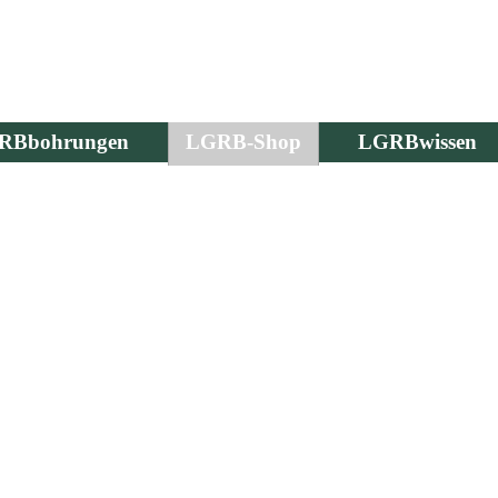
RBbohrungen
LGRB-Shop
LGRBwissen