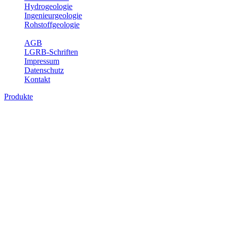
Hydrogeologie
Ingenieurgeologie
Rohstoffgeologie
Service
AGB
LGRB-Schriften
Impressum
Datenschutz
Kontakt
Produkte
Produkte des Themenbereichs Bodenkund
In den letzten Jahrzehnten hat die Gefährdung des Bodens durch di
Die Erhaltung der vorhandenen natürlichen Bodenreserven muss dahe
Auswertungsthemen wichtige Informationen für die Landes- und Reg
Bitte wählen Sie ein Produkt im gewünschten Format aus.
Digitale Produkte, die direkt downloadbar sind, finden Sie auf d
Historische Karten (Produktentw