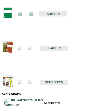
Bodenkarte von Baden-Württemberg 1 : 25 000
KARTEN
Sonderkarten
Bodenkundliche Sonderkarten
KARTEN
Schriften
Schriften des Fachbereichs Bodenkunde
SCHRIFTEN
Warenkorb
Ihr Warenkorb ist leer.
Merkzettel