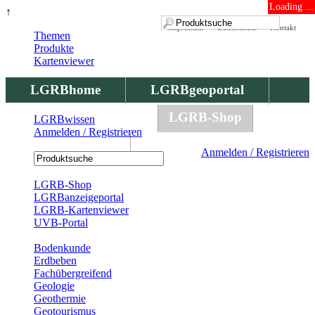
Loading ...
↑
Impressum
Datenschutz
Kontakt
Themen
Produkte
Kartenviewer
LGRBhome
LGRBgeoportal
LGRBbohrungen
LGRB-Shop
LGRBwissen
Anmelden / Registrieren
LGRBwissen
Anmelden / Registrieren
Registrierung
LGRB-Shop
LGRBanzeigeportal
LGRB-Kartenviewer
UVB-Portal
Produkte
Bodenkunde
Erdbeben
Fachübergreifend
Geologie
Geothermie
Geotourismus