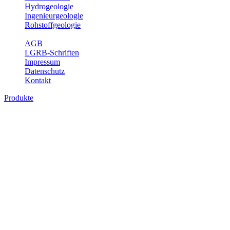
Hydrogeologie
Ingenieurgeologie
Rohstoffgeologie
Service
AGB
LGRB-Schriften
Impressum
Datenschutz
Kontakt
Produkte
Produkte des Themenbereichs
Bodenkunde
In den letzten Jahrzehnten hat die Gefährdung des Bodens durch die
Nutzung von Flächen für Siedlung und Verkehr, durch
Schadstoffeinträge und moderne Landbewirtschaftungsformen
rasant zugenommen. Die Erhaltung der vorhandenen natürlichen
Bodenreserven muss daher ein grundlegendes Anliegen der Planung
sein. Der Fachbereich Bodenkunde von Baden-Württemberg liefert
mit den dazugehörigen Auswertungsthemen wichtige Informationen
für die Landes- und Regionalplanung sowie für Lehre und
Forschung.