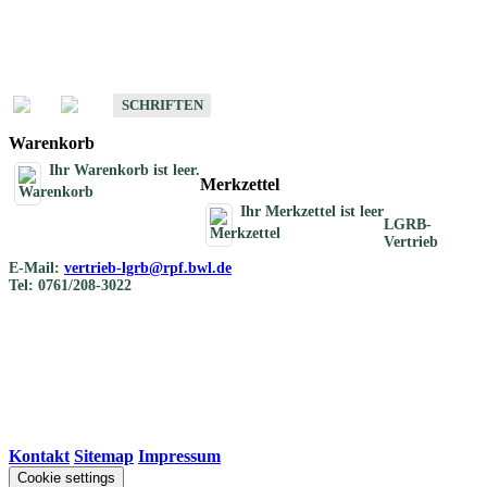
Schriften
Schriften des Fachbereichs Bodenkunde
SCHRIFTEN
Warenkorb
Ihr Warenkorb ist leer.
Merkzettel
Ihr Merkzettel ist leer
LGRB-
Vertrieb
E-Mail:
vertrieb-lgrb@rpf.bwl.de
Tel: 0761/208-3022
Kontakt
|
Sitemap
|
Impressum
Cookie settings