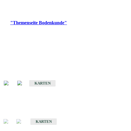
Bitte wählen Sie ein Produkt im gewünschten Format aus.
Digitale Produkte, die direkt downloadbar sind, finden Sie auf
der
"Themenseite Bodenkunde"
im
LGRBgeoportal
.
Historische Karten
(Produktentwicklung
eingestellt)
Bodenkarte von Baden-Württemberg 1 : 25 000
KARTEN
Sonderkarten
Bodenkundliche Sonderkarten
KARTEN