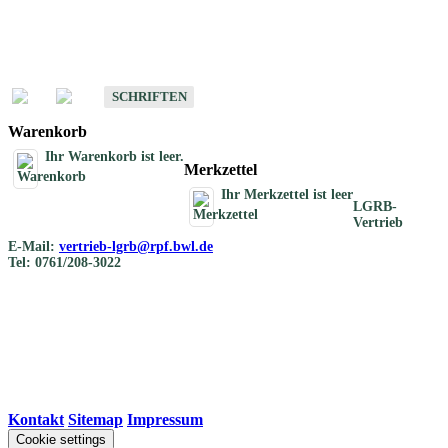
Schriften
Schriften des Fachbereichs Bodenkunde
SCHRIFTEN
Warenkorb
Ihr Warenkorb ist leer.
Merkzettel
Ihr Merkzettel ist leer
LGRB-
Vertrieb
E-Mail:
vertrieb-lgrb@rpf.bwl.de
Tel: 0761/208-3022
Kontakt
|
Sitemap
|
Impressum
Cookie settings