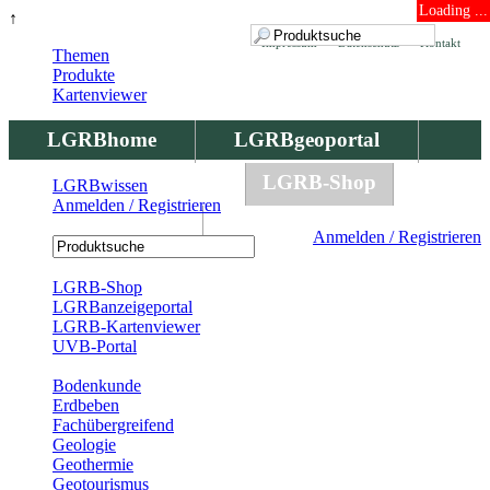
Loading ...
↑
Impressum
Datenschutz
Kontakt
Themen
Produkte
Kartenviewer
LGRBhome
LGRBgeoportal
LGRBbohrungen
LGRB-Shop
LGRBwissen
Anmelden / Registrieren
LGRBwissen
Anmelden / Registrieren
Registrierung
LGRB-Shop
LGRBanzeigeportal
LGRB-Kartenviewer
UVB-Portal
Produkte
Bodenkunde
Erdbeben
Fachübergreifend
Geologie
Geothermie
Geotourismus