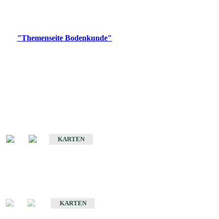
Bitte wählen Sie ein Produkt im gewünschten Format aus.
Digitale Produkte, die direkt downloadbar sind, finden Sie auf
der
"Themenseite Bodenkunde"
im
LGRBgeoportal
.
Historische Karten
(Produktentwicklung
eingestellt)
Bodenkarte von Baden-Württemberg 1 : 25 000
KARTEN
Sonderkarten
Bodenkundliche Sonderkarten
KARTEN