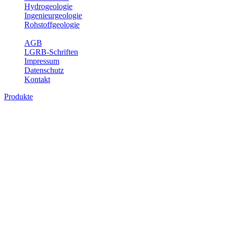
Hydrogeologie
Ingenieurgeologie
Rohstoffgeologie
Service
AGB
LGRB-Schriften
Impressum
Datenschutz
Kontakt
Produkte
Produkte des Themenbereichs
Bodenkunde
In den letzten Jahrzehnten hat die Gefährdung des Bodens durch die
Nutzung von Flächen für Siedlung und Verkehr, durch
Schadstoffeinträge und moderne Landbewirtschaftungsformen
rasant zugenommen. Die Erhaltung der vorhandenen natürlichen
Bodenreserven muss daher ein grundlegendes Anliegen der Planung
sein. Der Fachbereich Bodenkunde von Baden-Württemberg liefert
mit den dazugehörigen Auswertungsthemen wichtige Informationen
für die Landes- und Regionalplanung sowie für Lehre und
Forschung.