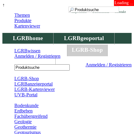
Loading ...
↑
Impressum
Datenschutz
Kontakt
Themen
Produkte
Kartenviewer
LGRBhome
LGRBgeoportal
LGRBbohrungen
LGRB-Shop
LGRBwissen
Anmelden / Registrieren
LGRBwissen
Anmelden / Registrieren
Registrierung
LGRB-Shop
LGRBanzeigeportal
LGRB-Kartenviewer
UVB-Portal
Produkte
Bodenkunde
Erdbeben
Fachübergreifend
Geologie
Geothermie
Geotourismus