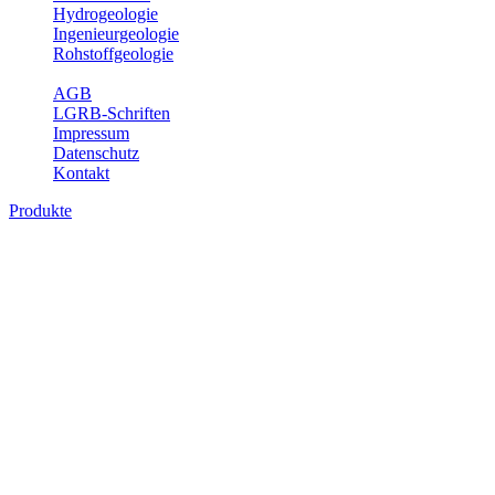
Hydrogeologie
Ingenieurgeologie
Rohstoffgeologie
Service
AGB
LGRB-Schriften
Impressum
Datenschutz
Kontakt
Produkte
Produkte des Themenbereichs
Bodenkunde
In den letzten Jahrzehnten hat die Gefährdung des Bodens durch die
Nutzung von Flächen für Siedlung und Verkehr, durch
Schadstoffeinträge und moderne Landbewirtschaftungsformen
rasant zugenommen. Die Erhaltung der vorhandenen natürlichen
Bodenreserven muss daher ein grundlegendes Anliegen der Planung
sein. Der Fachbereich Bodenkunde von Baden-Württemberg liefert
mit den dazugehörigen Auswertungsthemen wichtige Informationen
für die Landes- und Regionalplanung sowie für Lehre und
Forschung.