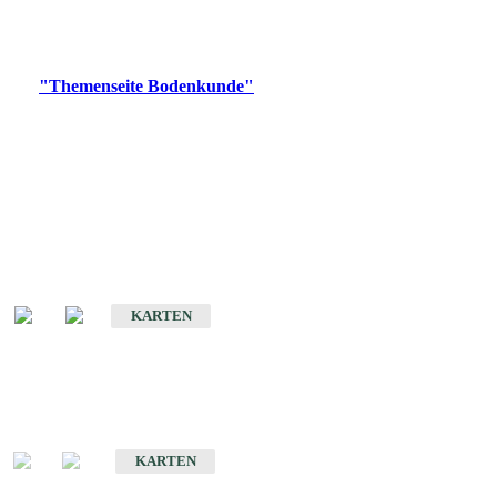
Bitte wählen Sie ein Produkt im gewünschten Format aus.
Digitale Produkte, die direkt downloadbar sind, finden Sie auf
der
"Themenseite Bodenkunde"
im
LGRBgeoportal
.
Historische Karten
(Produktentwicklung
eingestellt)
Bodenkarte von Baden-Württemberg 1 : 25 000
KARTEN
Sonderkarten
Bodenkundliche Sonderkarten
KARTEN