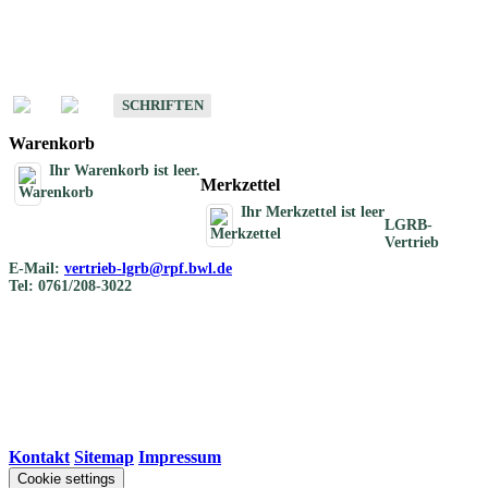
Schriften
Schriften des Fachbereichs Bodenkunde
SCHRIFTEN
Warenkorb
Ihr Warenkorb ist leer.
Merkzettel
Ihr Merkzettel ist leer
LGRB-
Vertrieb
E-Mail:
vertrieb-lgrb@rpf.bwl.de
Tel: 0761/208-3022
Kontakt
|
Sitemap
|
Impressum
Cookie settings