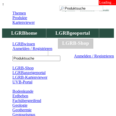
Loading ...
↑
Impressum
Datenschutz
Kontakt
Themen
Produkte
Kartenviewer
LGRBhome
LGRBgeoportal
LGRBbohrungen
LGRB-Shop
LGRBwissen
Anmelden / Registrieren
LGRBwissen
Anmelden / Registrieren
Registrierung
LGRB-Shop
LGRBanzeigeportal
LGRB-Kartenviewer
UVB-Portal
Produkte
Bodenkunde
Erdbeben
Fachübergreifend
Geologie
Geothermie
Geotourismus