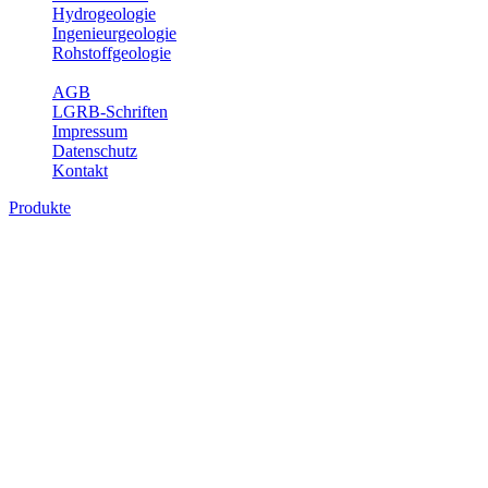
Hydrogeologie
Ingenieurgeologie
Rohstoffgeologie
Service
AGB
LGRB-Schriften
Impressum
Datenschutz
Kontakt
Produkte
Produkte des Themenbereichs
Bodenkunde
In den letzten Jahrzehnten hat die Gefährdung des Bodens durch die
Nutzung von Flächen für Siedlung und Verkehr, durch
Schadstoffeinträge und moderne Landbewirtschaftungsformen
rasant zugenommen. Die Erhaltung der vorhandenen natürlichen
Bodenreserven muss daher ein grundlegendes Anliegen der Planung
sein. Der Fachbereich Bodenkunde von Baden-Württemberg liefert
mit den dazugehörigen Auswertungsthemen wichtige Informationen
für die Landes- und Regionalplanung sowie für Lehre und
Forschung.