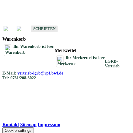
Schriften
Schriften des Fachbereichs Bodenkunde
SCHRIFTEN
Warenkorb
Ihr Warenkorb ist leer.
Merkzettel
Ihr Merkzettel ist leer
LGRB-
Vertrieb
E-Mail:
vertrieb-lgrb@rpf.bwl.de
Tel: 0761/208-3022
Kontakt
|
Sitemap
|
Impressum
Cookie settings