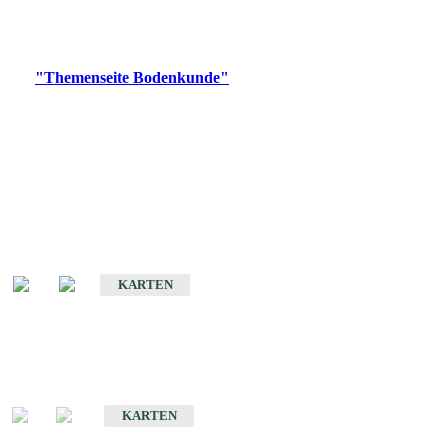
Bitte wählen Sie ein Produkt im gewünschten Format aus.
Digitale Produkte, die direkt downloadbar sind, finden Sie auf
der
"Themenseite Bodenkunde"
im
LGRBgeoportal
.
Historische Karten
(Produktentwicklung
eingestellt)
Bodenkarte von Baden-Württemberg 1 : 25 000
KARTEN
Sonderkarten
Bodenkundliche Sonderkarten
KARTEN