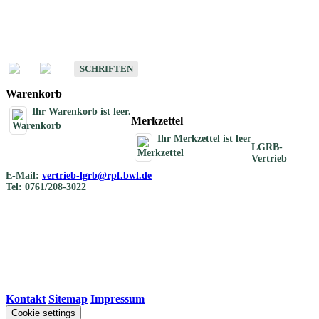
Schriften
Schriften des Fachbereichs Bodenkunde
SCHRIFTEN
Warenkorb
Ihr Warenkorb ist leer.
Merkzettel
Ihr Merkzettel ist leer
LGRB-
Vertrieb
E-Mail:
vertrieb-lgrb@rpf.bwl.de
Tel: 0761/208-3022
Kontakt
|
Sitemap
|
Impressum
Cookie settings