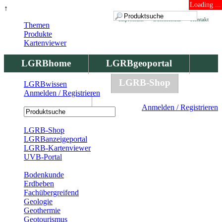
Loading ...
↑
Impressum
Datenschutz
Kontakt
Themen
Produkte
Kartenviewer
LGRBhome
LGRBgeoportal
LGRBbohrungen
LGRB-Shop
LGRBwissen
Anmelden / Registrieren
LGRBwissen
Anmelden / Registrieren
Registrierung
LGRB-Shop
LGRBanzeigeportal
LGRB-Kartenviewer
UVB-Portal
Produkte
Bodenkunde
Erdbeben
Fachübergreifend
Geologie
Geothermie
Geotourismus