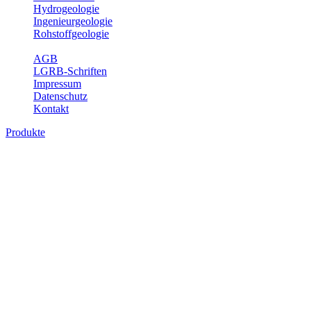
Hydrogeologie
Ingenieurgeologie
Rohstoffgeologie
Service
AGB
LGRB-Schriften
Impressum
Datenschutz
Kontakt
Produkte
Produkte des Themenbereichs
Bodenkunde
In den letzten Jahrzehnten hat die Gefährdung des Bodens durch die
Nutzung von Flächen für Siedlung und Verkehr, durch
Schadstoffeinträge und moderne Landbewirtschaftungsformen
rasant zugenommen. Die Erhaltung der vorhandenen natürlichen
Bodenreserven muss daher ein grundlegendes Anliegen der Planung
sein. Der Fachbereich Bodenkunde von Baden-Württemberg liefert
mit den dazugehörigen Auswertungsthemen wichtige Informationen
für die Landes- und Regionalplanung sowie für Lehre und
Forschung.