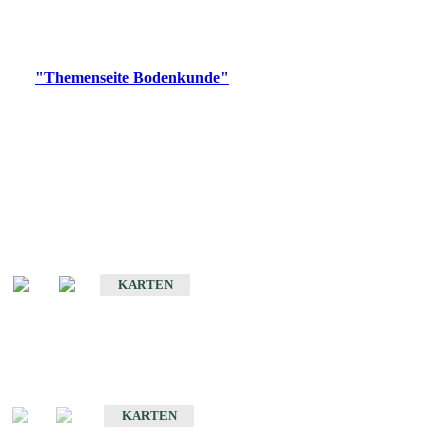
Bitte wählen Sie ein Produkt im gewünschten Format aus.
Digitale Produkte, die direkt downloadbar sind, finden Sie auf
der
"Themenseite Bodenkunde"
im
LGRBgeoportal
.
Historische Karten
(Produktentwicklung
eingestellt)
Bodenkarte von Baden-Württemberg 1 : 25 000
KARTEN
Sonderkarten
Bodenkundliche Sonderkarten
KARTEN