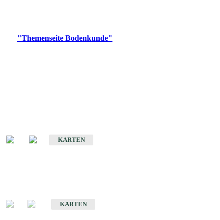
Bitte wählen Sie ein Produkt im gewünschten Format aus.
Digitale Produkte, die direkt downloadbar sind, finden Sie auf
der
"Themenseite Bodenkunde"
im
LGRBgeoportal
.
Historische Karten
(Produktentwicklung
eingestellt)
Bodenkarte von Baden-Württemberg 1 : 25 000
KARTEN
Sonderkarten
Bodenkundliche Sonderkarten
KARTEN