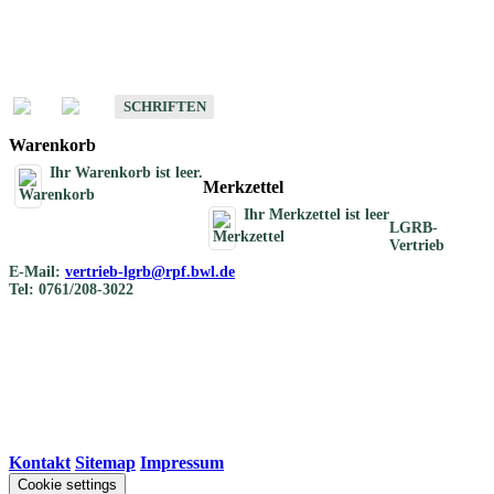
Schriften
Schriften des Fachbereichs Bodenkunde
SCHRIFTEN
Warenkorb
Ihr Warenkorb ist leer.
Merkzettel
Ihr Merkzettel ist leer
LGRB-
Vertrieb
E-Mail:
vertrieb-lgrb@rpf.bwl.de
Tel: 0761/208-3022
Kontakt
|
Sitemap
|
Impressum
Cookie settings