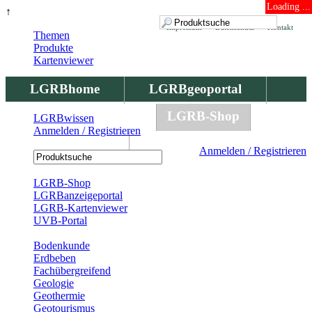
Loading ...
↑
Impressum
Datenschutz
Kontakt
Themen
Produkte
Kartenviewer
LGRBhome
LGRBgeoportal
LGRBbohrungen
LGRB-Shop
LGRBwissen
Anmelden / Registrieren
LGRBwissen
Anmelden / Registrieren
Registrierung
LGRB-Shop
LGRBanzeigeportal
LGRB-Kartenviewer
UVB-Portal
Produkte
Bodenkunde
Erdbeben
Fachübergreifend
Geologie
Geothermie
Geotourismus