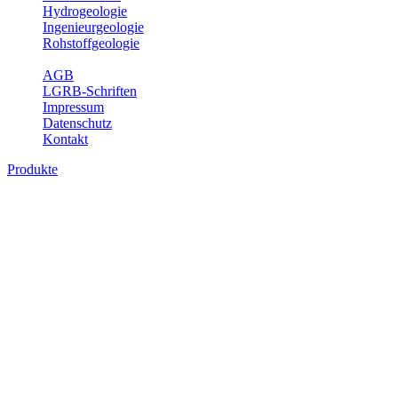
Hydrogeologie
Ingenieurgeologie
Rohstoffgeologie
Service
AGB
LGRB-Schriften
Impressum
Datenschutz
Kontakt
Produkte
Produkte des Themenbereichs
Bodenkunde
In den letzten Jahrzehnten hat die Gefährdung des Bodens durch die
Nutzung von Flächen für Siedlung und Verkehr, durch
Schadstoffeinträge und moderne Landbewirtschaftungsformen
rasant zugenommen. Die Erhaltung der vorhandenen natürlichen
Bodenreserven muss daher ein grundlegendes Anliegen der Planung
sein. Der Fachbereich Bodenkunde von Baden-Württemberg liefert
mit den dazugehörigen Auswertungsthemen wichtige Informationen
für die Landes- und Regionalplanung sowie für Lehre und
Forschung.