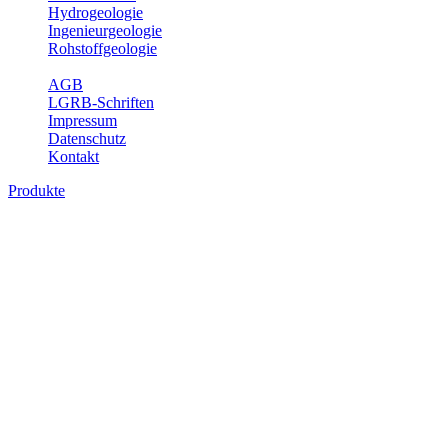
Hydrogeologie
Ingenieurgeologie
Rohstoffgeologie
Service
AGB
LGRB-Schriften
Impressum
Datenschutz
Kontakt
Produkte
Produkte des Themenbereichs Bodenkund
In den letzten Jahrzehnten hat die Gefährdung des Bodens durch di
Die Erhaltung der vorhandenen natürlichen Bodenreserven muss dahe
Auswertungsthemen wichtige Informationen für die Landes- und Reg
Bitte wählen Sie ein Produkt im gewünschten Format aus.
Digitale Produkte, die direkt downloadbar sind, finden Sie auf d
Historische Karten (Produktentw