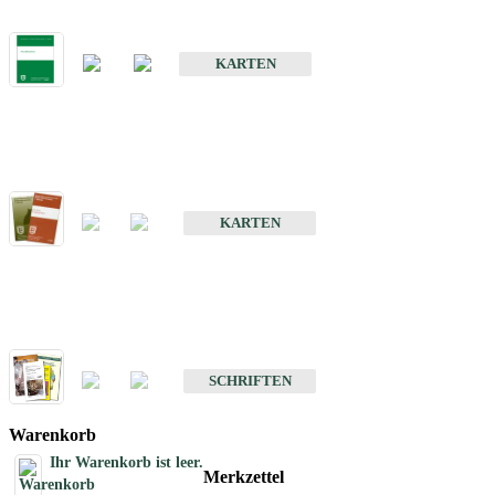
Bodenkarte von Baden-Württemberg 1 : 25 000
KARTEN
Sonderkarten
Bodenkundliche Sonderkarten
KARTEN
Schriften
Schriften des Fachbereichs Bodenkunde
SCHRIFTEN
Warenkorb
Ihr Warenkorb ist leer.
Merkzettel