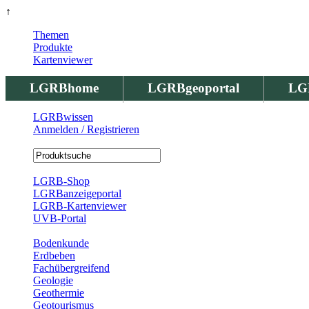
↑
Themen
Produkte
Kartenviewer
LGRBhome
LGRBgeoportal
LG
LGRBwissen
Anmelden / Registrieren
Registrierung
LGRB-Shop
LGRBanzeigeportal
LGRB-Kartenviewer
UVB-Portal
Produkte
Bodenkunde
Erdbeben
Fachübergreifend
Geologie
Geothermie
Geotourismus