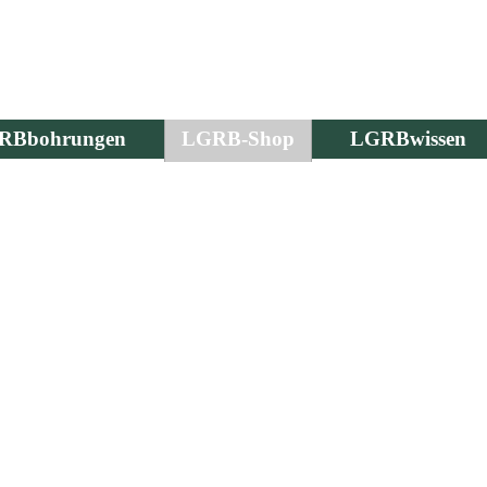
RBbohrungen
LGRB-Shop
LGRBwissen