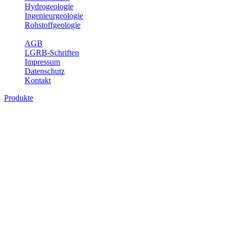
Hydrogeologie
Ingenieurgeologie
Rohstoffgeologie
Service
AGB
LGRB-Schriften
Impressum
Datenschutz
Kontakt
Produkte
Produkte des Themenbereichs
Bodenkunde
In den letzten Jahrzehnten hat die Gefährdung des Bodens durch die
Nutzung von Flächen für Siedlung und Verkehr, durch
Schadstoffeinträge und moderne Landbewirtschaftungsformen
rasant zugenommen. Die Erhaltung der vorhandenen natürlichen
Bodenreserven muss daher ein grundlegendes Anliegen der Planung
sein. Der Fachbereich Bodenkunde von Baden-Württemberg liefert
mit den dazugehörigen Auswertungsthemen wichtige Informationen
für die Landes- und Regionalplanung sowie für Lehre und
Forschung.