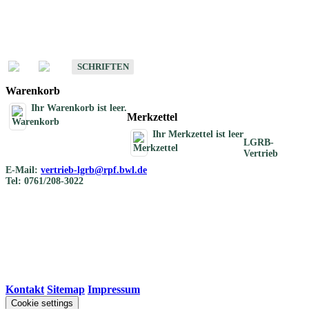
Schriften
Schriften des Fachbereichs Bodenkunde
SCHRIFTEN
Warenkorb
Ihr Warenkorb ist leer.
Merkzettel
Ihr Merkzettel ist leer
LGRB-
Vertrieb
E-Mail:
vertrieb-lgrb@rpf.bwl.de
Tel: 0761/208-3022
Kontakt
|
Sitemap
|
Impressum
Cookie settings