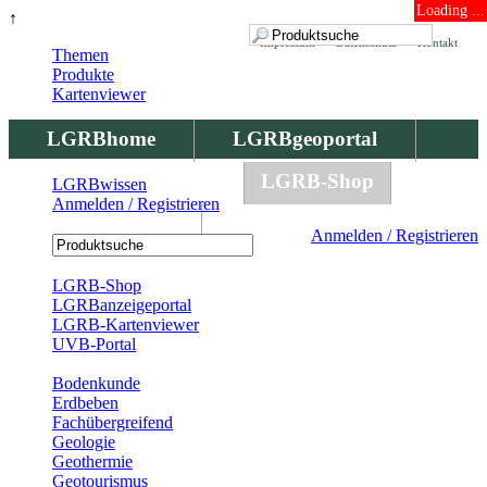
Loading ...
↑
Impressum
Datenschutz
Kontakt
Themen
Produkte
Kartenviewer
LGRBhome
LGRBgeoportal
LGRBbohrungen
LGRB-Shop
LGRBwissen
Anmelden / Registrieren
LGRBwissen
Anmelden / Registrieren
Registrierung
LGRB-Shop
LGRBanzeigeportal
LGRB-Kartenviewer
UVB-Portal
Produkte
Bodenkunde
Erdbeben
Fachübergreifend
Geologie
Geothermie
Geotourismus