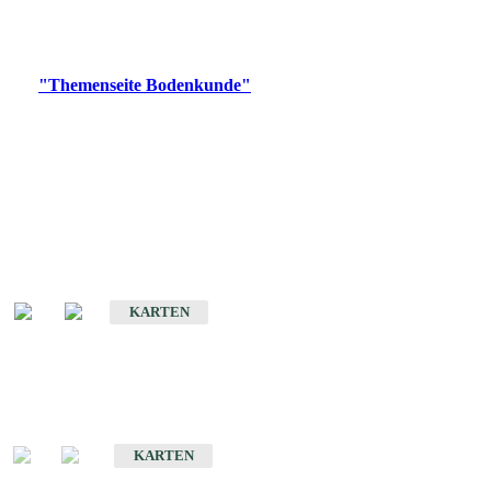
Bitte wählen Sie ein Produkt im gewünschten Format aus.
Digitale Produkte, die direkt downloadbar sind, finden Sie auf
der
"Themenseite Bodenkunde"
im
LGRBgeoportal
.
Historische Karten
(Produktentwicklung
eingestellt)
Bodenkarte von Baden-Württemberg 1 : 25 000
KARTEN
Sonderkarten
Bodenkundliche Sonderkarten
KARTEN