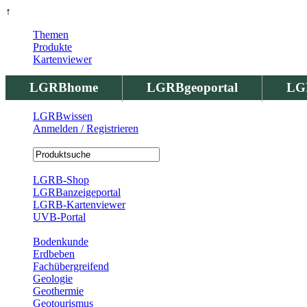
↑
Themen
Produkte
Kartenviewer
LGRBhome
LGRBgeoportal
LG
LGRBwissen
Anmelden / Registrieren
Registrierung
LGRB-Shop
LGRBanzeigeportal
LGRB-Kartenviewer
UVB-Portal
Produkte
Bodenkunde
Erdbeben
Fachübergreifend
Geologie
Geothermie
Geotourismus