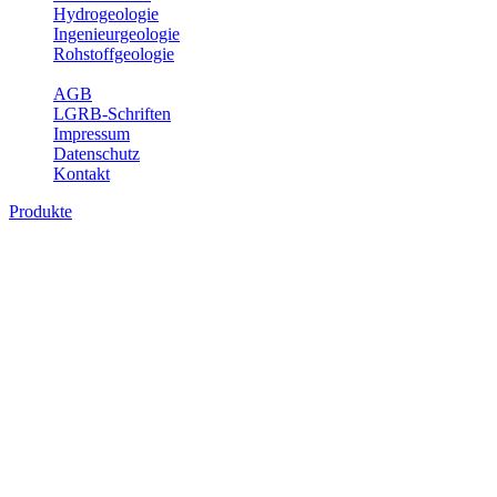
Hydrogeologie
Ingenieurgeologie
Rohstoffgeologie
Service
AGB
LGRB-Schriften
Impressum
Datenschutz
Kontakt
Produkte
Produkte des Themenbereichs Bodenkund
In den letzten Jahrzehnten hat die Gefährdung des Bodens durch di
Die Erhaltung der vorhandenen natürlichen Bodenreserven muss dahe
Auswertungsthemen wichtige Informationen für die Landes- und Reg
Bitte wählen Sie ein Produkt im gewünschten Format aus.
Digitale Produkte, die direkt downloadbar sind, finden Sie auf d
Historische Karten (Produktentw