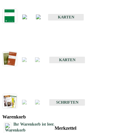
Bodenkarte von Baden-Württemberg 1 : 25 000
KARTEN
Sonderkarten
Bodenkundliche Sonderkarten
KARTEN
Schriften
Schriften des Fachbereichs Bodenkunde
SCHRIFTEN
Warenkorb
Ihr Warenkorb ist leer.
Merkzettel