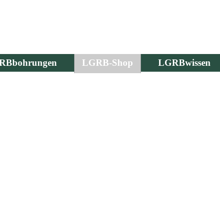
RBbohrungen
LGRB-Shop
LGRBwissen