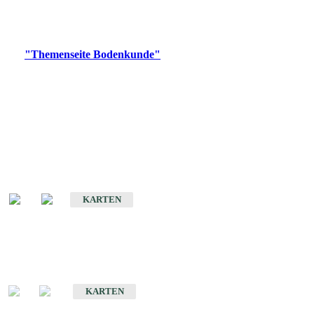
Bitte wählen Sie ein Produkt im gewünschten Format aus.
Digitale Produkte, die direkt downloadbar sind, finden Sie auf
der
"Themenseite Bodenkunde"
im
LGRBgeoportal
.
Historische Karten
(Produktentwicklung
eingestellt)
Bodenkarte von Baden-Württemberg 1 : 25 000
KARTEN
Sonderkarten
Bodenkundliche Sonderkarten
KARTEN