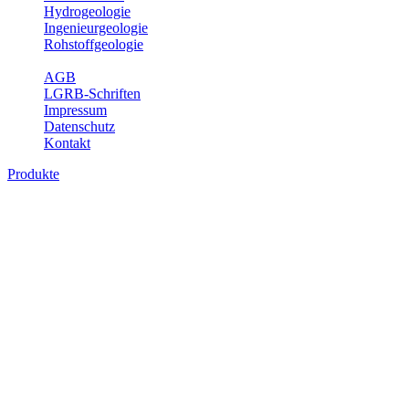
Hydrogeologie
Ingenieurgeologie
Rohstoffgeologie
Service
AGB
LGRB-Schriften
Impressum
Datenschutz
Kontakt
Produkte
Produkte des Themenbereichs
Bodenkunde
In den letzten Jahrzehnten hat die Gefährdung des Bodens durch die
Nutzung von Flächen für Siedlung und Verkehr, durch
Schadstoffeinträge und moderne Landbewirtschaftungsformen
rasant zugenommen. Die Erhaltung der vorhandenen natürlichen
Bodenreserven muss daher ein grundlegendes Anliegen der Planung
sein. Der Fachbereich Bodenkunde von Baden-Württemberg liefert
mit den dazugehörigen Auswertungsthemen wichtige Informationen
für die Landes- und Regionalplanung sowie für Lehre und
Forschung.