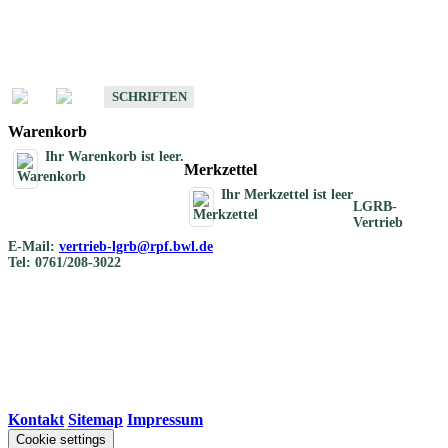
Schriften
Schriften des Fachbereichs Bodenkunde
SCHRIFTEN
Warenkorb
Ihr Warenkorb ist leer.
Merkzettel
Ihr Merkzettel ist leer
LGRB-
Vertrieb
E-Mail:
vertrieb-lgrb@rpf.bwl.de
Tel: 0761/208-3022
Kontakt
|
Sitemap
|
Impressum
Cookie settings