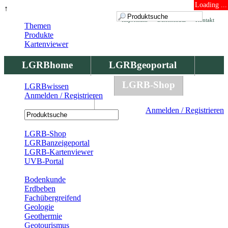
Loading ...
↑
Impressum
Datenschutz
Kontakt
Themen
Produkte
Kartenviewer
LGRBhome
LGRBgeoportal
LGRBbohrungen
LGRB-Shop
LGRBwissen
Anmelden / Registrieren
LGRBwissen
Anmelden / Registrieren
Registrierung
LGRB-Shop
LGRBanzeigeportal
LGRB-Kartenviewer
UVB-Portal
Produkte
Bodenkunde
Erdbeben
Fachübergreifend
Geologie
Geothermie
Geotourismus