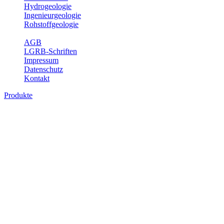
Hydrogeologie
Ingenieurgeologie
Rohstoffgeologie
Service
AGB
LGRB-Schriften
Impressum
Datenschutz
Kontakt
Produkte
Produkte des Themenbereichs
Bodenkunde
In den letzten Jahrzehnten hat die Gefährdung des Bodens durch die
Nutzung von Flächen für Siedlung und Verkehr, durch
Schadstoffeinträge und moderne Landbewirtschaftungsformen
rasant zugenommen. Die Erhaltung der vorhandenen natürlichen
Bodenreserven muss daher ein grundlegendes Anliegen der Planung
sein. Der Fachbereich Bodenkunde von Baden-Württemberg liefert
mit den dazugehörigen Auswertungsthemen wichtige Informationen
für die Landes- und Regionalplanung sowie für Lehre und
Forschung.