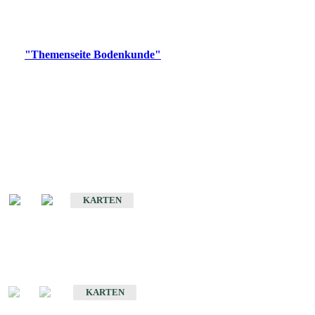
Bitte wählen Sie ein Produkt im gewünschten Format aus.
Digitale Produkte, die direkt downloadbar sind, finden Sie auf
der
"Themenseite Bodenkunde"
im
LGRBgeoportal
.
Historische Karten
(Produktentwicklung
eingestellt)
Bodenkarte von Baden-Württemberg 1 : 25 000
KARTEN
Sonderkarten
Bodenkundliche Sonderkarten
KARTEN