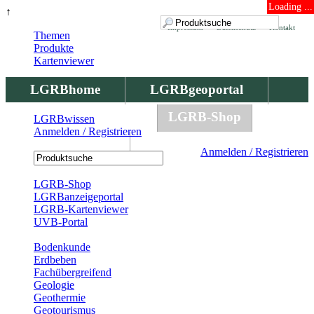
Loading ...
↑
Impressum
Datenschutz
Kontakt
Themen
Produkte
Kartenviewer
LGRBhome
LGRBgeoportal
LGRBbohrungen
LGRB-Shop
LGRBwissen
Anmelden / Registrieren
LGRBwissen
Anmelden / Registrieren
Registrierung
LGRB-Shop
LGRBanzeigeportal
LGRB-Kartenviewer
UVB-Portal
Produkte
Bodenkunde
Erdbeben
Fachübergreifend
Geologie
Geothermie
Geotourismus