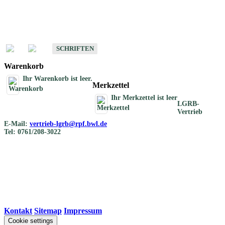
Schriften
Schriften des Fachbereichs Bodenkunde
SCHRIFTEN
Warenkorb
Ihr Warenkorb ist leer.
Merkzettel
Ihr Merkzettel ist leer
LGRB-
Vertrieb
E-Mail:
vertrieb-lgrb@rpf.bwl.de
Tel: 0761/208-3022
Kontakt
|
Sitemap
|
Impressum
Cookie settings